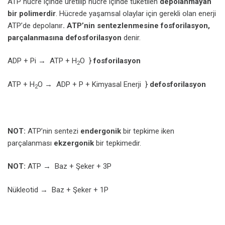
ATP hücre içinde üretilip hücre içinde tüketilen
depolanmayan
bir polimerdir
. Hücrede yaşamsal olaylar için gerekli olan enerji
ATP’de depolanır
. ATP’nin sentezlenmesine fosforilasyon,
parçalanmasına defosforilasyon
denir.
ADP + Pi → ATP + H
O }
fosforilasyon
2
ATP + H
O → ADP + P + Kimyasal Enerji }
defosforilasyon
2
NOT:
ATP’nin sentezi
endergonik
bir tepkime iken
parçalanması
ekzergonik
bir tepkimedir.
NOT:
ATP → Baz + Şeker + 3P
Nükleotid → Baz + Şeker + 1P