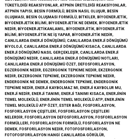
TÜKETILDIĞI REAKSIYONLAR
,
ATPNIN ÜRETILDIĞI REAKSIYONLAR
,
ATPNIN YAPISI
,
BESIN FORMÜLÜ
,
BESIN NASIL OLUŞUR
,
BESIN
OLUŞMASI
,
BESIN OLUŞMASI FORMÜLÜ
,
BITKILER
,
BIYOENERJETIK
,
BIYOENERJETIK BILIMI
,
BIYOENERJETIK NE DEMEK
,
BIYOENERJETIK
NEDIR
,
BIYOENERJETIKANLAMIL
,
BIYOENERJITIK
,
BIYOENERJITIK
BILIMI
,
BIYOENERJITIK NE IŞ YAPAR
,
BIYOENERJITIK NEDIR
,
CANLILARDA ENERJI DÖNÜŞÜMÜ
,
CANLILARDA ENERJI DÖNÜŞÜMÜ
BIYOLOJI
,
CANLILARDA ENERJI DÖNÜŞÜMÜ KISACA
,
CANLILARDA
ENERJI DÖNÜŞÜMÜ NASIL GERÇEKLEŞIR
,
CANLILARDA ENERJI
DÖNÜŞÜMÜ NEDIR
,
CANLILARDA ENERJI DÖNÜŞÜMÜ NOTLARI
,
CANLILARDA ENERJI DÖNÜŞÜMÜ ÖZET
,
DEFOSFORILASYON
,
EGZERGONIK NEDIR
,
EGZERGONIK TEPKIME NEDIR
,
EKZERGONIK
NEDIR
,
EKZERGONIK TEPKIME
,
EKZERGONIK TEPKIME NEDIR
,
ENDERGONIK NE DEMEK
,
ENDERGONIK TEPKIME
,
ENDERGONIK
TEPKIME NEDIR
,
ENERJI KAYBOLMAZ MI
,
ENERJI KAYBOLUR MU
,
ENERJI NEDIR
,
ENERJI TANIMI
,
ENERJI TANIMI KISACA
,
ENERJININ
TEMEL MOLEKÜLÜ
,
ENERJININ TEMEL MOLEKÜLÜ ATP
,
ENERJININ
TEMEL MOLEKÜLÜ ATP ÖZET
,
ESTER BAĞI
,
FOSFORILASYON
,
FOSFORILASYON ÇEŞITLERI
,
FOSFORILASYON ÇEŞITLERI
NELERDIR
,
FOSFORILASYON DEFOSFORILASYON
,
FOSFORILASYON
FORMÜLLERI
,
FOSFORILASYON FORMÜLÜ
,
FOSFORILASYON NE
DEMEK
,
FOSFORILASYON NEDIR
,
FOTOFOSFORILASYON
,
FOTOFOSFORILASYON HANGI CANLILARDA GÖRÜLÜR
,