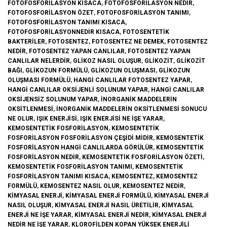
FOTOFOSFORILASYON KISACA
,
FOTOFOSFORILASYON NEDIR
,
FOTOFOSFORILASYON ÖZET
,
FOTOFOSFORILASYON TANIMI
,
FOTOFOSFORILASYON TANIMI KISACA
,
FOTOFOSFORILASYONNEDIR KISACA
,
FOTOSENTETIK
BAKTERILER
,
FOTOSENTEZ
,
FOTOSENTEZ NE DEMEK
,
FOTOSENTEZ
NEDIR
,
FOTOSENTEZ YAPAN CANLILAR
,
FOTOSENTEZ YAPAN
CANLILAR NELERDIR
,
GLIKOZ NASIL OLUŞUR
,
GLIKOZIT
,
GLIKOZIT
BAĞI
,
GLIKOZUN FORMÜLÜ
,
GLIKOZUN OLUŞMASI
,
GLIKOZUN
OLUŞMASI FORMÜLÜ
,
HANGI CANLILAR FOTOSENTEZ YAPAR
,
HANGI CANLILAR OKSIJENLI SOLUNUM YAPAR
,
HANGI CANLILAR
OKSIJENSIZ SOLUNUM YAPAR
,
INORGANIK MADDELERIN
OKSITLENMESI
,
INORGANIK MADDELERIN OKSITLENMESI SONUCU
NE OLUR
,
IŞIK ENERJISI
,
IŞIK ENERJISI NE IŞE YARAR
,
KEMOSENTETIK FOSFORILASYON
,
KEMOSENTETIK
FOSFORILASYON FOSFORILASYON ÇEŞIDI MIDIR
,
KEMOSENTETIK
FOSFORILASYON HANGI CANLILARDA GÖRÜLÜR
,
KEMOSENTETIK
FOSFORILASYON NEDIR
,
KEMOSENTETIK FOSFORILASYON ÖZETI
,
KEMOSENTETIK FOSFORILASYON TANIMI
,
KEMOSENTETIK
FOSFORILASYON TANIMI KISACA
,
KEMOSENTEZ
,
KEMOSENTEZ
FORMÜLÜ
,
KEMOSENTEZ NASIL OLUR
,
KEMOSENTEZ NEDIR
,
KIMYASAL ENERJI
,
KIMYASAL ENERJI FORMÜLÜ
,
KIMYASAL ENERJI
NASIL OLUŞUR
,
KIMYASAL ENERJI NASIL ÜRETILIR
,
KIMYASAL
ENERJI NE IŞE YARAR
,
KIMYASAL ENERJI NEDIR
,
KIMYASAL ENERJI
NEDIR NE IŞE YARAR
,
KLOROFILDEN KOPAN YÜKSEK ENERJILI