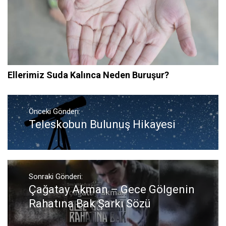
Ellerimiz Suda Kalınca Neden Buruşur?
Yazı
gezinmesi
Önceki Gönderi:
Teleskobun Bulunuş Hikayesi
Önceki
Gönderi:
Sonraki Gönderi:
Çağatay Akman – Gece Gölgenin
Sonraki
Gönderi:
Rahatına Bak Şarkı Sözü