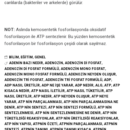
canlılarda (bakteriler ve arkelerde) görülür.
NOT:
Aslında kemosentetik fosforilasyonda oksidatif
fosforilasyon ile ATP sentezlenir. Bu yüzden kemosentetik
fosforilasyon bir fosforilasyon çeşidi olarak sayılmaz.
BILIM
,
EĞITIM
,
GENEL
ADENIN BAZI NEDIR
,
ADENOZIN
,
ADENOZIN DI FOSFAT
,
ADENOZIN DI FOSFAT FORMÜLÜ
,
ADENOZIN MONO FOSFAT
,
ADENOZIN MONO FOSFAT FORMÜLÜ
,
ADENOZIN NEYDEN OLUŞUR
,
ADENOZIN TRI FOSFAT
,
ADENOZIN TRI FOSFAT FORMÜLÜ
,
ADP
,
ADP NASIL ÜRETILIR
,
ADP NE IŞE YARAR
,
ADP NEDIR
,
ALG
,
ATP
,
ATP
KISACA NEDIR
,
ATP NASIL ILETILIR
,
ATP NASIL TÜKETILIR
,
ATP
NASIL ÜRETILIR
,
ATP NEDIR
,
ATP NEYDEN OLUŞUR
,
ATP NEYE
YARAR
,
ATP NIN PARÇALANMASI
,
ATP NIN PARÇALANMASINA NE
DENIR
,
ATP NIN SENTEZI
,
ATP NIN SENTEZI FORMÜLÜ
,
ATP NIN
SENTEZLENMESI
,
ATP NIN SENTEZLENMESINE NE DENIR
,
ATP NIN
TÜKETILDIĞI REAKSIYONLAR
,
ATP NIN ÜRETILDIĞI REAKSIYONLAR
,
ATP NIN YAPISI
,
ATPNIN ÖZETI
,
ATPNIN PARÇALANMASI
,
ATPNIN
SENTEZI
,
ATPNIN TANIMI
,
ATPNIN TANIMI KISACA
,
ATPNIN