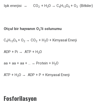
Işık enerjisi → CO
+ H
O → C
H
O
+ O
(Bitkiler)
2
2
6
12
6
2
Otçul bir hayvanın O
’li solunumu
2
C
H
O
+ O
→ CO
+ H
O + Kimyasal Enerji
6
12
6
2
2
2
ADP + Pi → ATP + H
O
2
aa + aa + aa + … → Protein + H
O
2
ATP + H
O → ADP + P + Kimyasal Enerji
2
Fosforilasyon