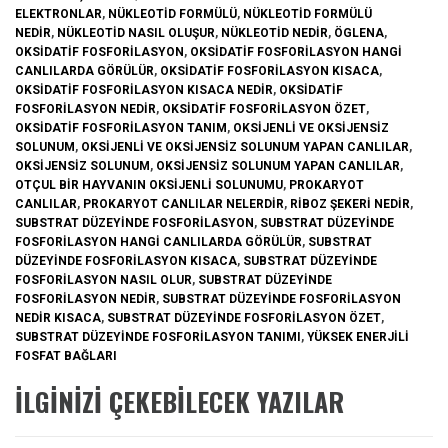
ELEKTRONLAR
,
NÜKLEOTID FORMÜLÜ
,
NÜKLEOTID FORMÜLÜ
NEDIR
,
NÜKLEOTID NASIL OLUŞUR
,
NÜKLEOTID NEDIR
,
ÖGLENA
,
OKSIDATIF FOSFORILASYON
,
OKSIDATIF FOSFORILASYON HANGI
CANLILARDA GÖRÜLÜR
,
OKSIDATIF FOSFORILASYON KISACA
,
OKSIDATIF FOSFORILASYON KISACA NEDIR
,
OKSIDATIF
FOSFORILASYON NEDIR
,
OKSIDATIF FOSFORILASYON ÖZET
,
OKSIDATIF FOSFORILASYON TANIM
,
OKSIJENLI VE OKSIJENSIZ
SOLUNUM
,
OKSIJENLI VE OKSIJENSIZ SOLUNUM YAPAN CANLILAR
,
OKSIJENSIZ SOLUNUM
,
OKSIJENSIZ SOLUNUM YAPAN CANLILAR
,
OTÇUL BIR HAYVANIN OKSIJENLI SOLUNUMU
,
PROKARYOT
CANLILAR
,
PROKARYOT CANLILAR NELERDIR
,
RIBOZ ŞEKERI NEDIR
,
SUBSTRAT DÜZEYINDE FOSFORILASYON
,
SUBSTRAT DÜZEYINDE
FOSFORILASYON HANGI CANLILARDA GÖRÜLÜR
,
SUBSTRAT
DÜZEYINDE FOSFORILASYON KISACA
,
SUBSTRAT DÜZEYINDE
FOSFORILASYON NASIL OLUR
,
SUBSTRAT DÜZEYINDE
FOSFORILASYON NEDIR
,
SUBSTRAT DÜZEYINDE FOSFORILASYON
NEDIR KISACA
,
SUBSTRAT DÜZEYINDE FOSFORILASYON ÖZET
,
SUBSTRAT DÜZEYINDE FOSFORILASYON TANIMI
,
YÜKSEK ENERJILI
FOSFAT BAĞLARI
İLGINIZI ÇEKEBILECEK YAZILAR