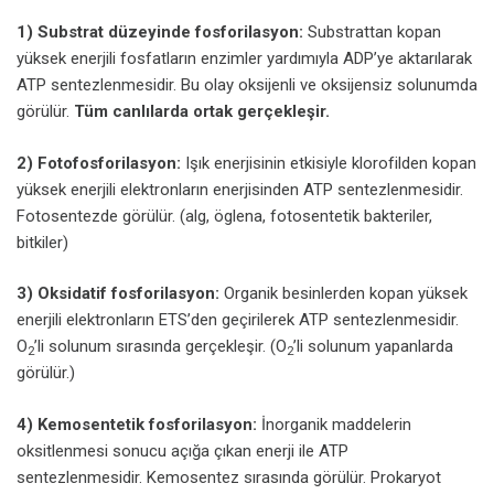
1) Substrat düzeyinde fosforilasyon:
Substrattan kopan
yüksek enerjili fosfatların enzimler yardımıyla ADP’ye aktarılarak
ATP sentezlenmesidir. Bu olay oksijenli ve oksijensiz solunumda
görülür.
Tüm canlılarda ortak gerçekleşir.
2) Fotofosforilasyon:
Işık enerjisinin etkisiyle klorofilden kopan
yüksek enerjili elektronların enerjisinden ATP sentezlenmesidir.
Fotosentezde görülür. (alg, öglena, fotosentetik bakteriler,
bitkiler)
3) Oksidatif fosforilasyon:
Organik besinlerden kopan yüksek
enerjili elektronların ETS’den geçirilerek ATP sentezlenmesidir.
O
’li solunum sırasında gerçekleşir. (O
’li solunum yapanlarda
2
2
görülür.)
4) Kemosentetik fosforilasyon:
İnorganik maddelerin
oksitlenmesi sonucu açığa çıkan enerji ile ATP
sentezlenmesidir. Kemosentez sırasında görülür. Prokaryot