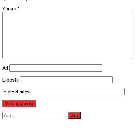
Yorum
*
Ad
E-posta
İnternet sitesi
Arama: