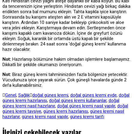
Katı Hindistan cevizi yağını ateşe dayanıklı bir kaba koyun. Bu kabı
da tencerenizin içine yerleştirin. Hindistan cevizi yağı birkaç dakika
eridikten sonra bal mumunu ekleyin. Tahta kaşıkla iyice karıştırın.
Sonrasında bu karışımı ateşten alın ve 2 E vitamini kapsülüyle
karıştırın. Ardından 10 saniye kadar bekleyip çinkooksiti ve aloe
vera jelini ekleyin. Karıştırmaya devam edin. Sertleşmeden önce
karışımı kapaklı cam kavanoza dökün. İçine de greyfurt özünü
ekleyin. Soğuk, karanlık bir ortamda üstü kapalı bir şekilde
dinlenmeye bırakın. 24 saat sonra ‘doğal güneş kremi’ kullanıma
hazır olacaktır.
Not:
Hazırlanışı bölümüne hakim olmadan işlemlere başlamayınız.
Dikkatli bir şekilde okumanızı öneriyorum.
Not:
Biraz güneş kremi tahmininizden fazla bölgenize yetecektir.
Vücudunuza iyice yayarak sürün. Çok güneşli havalarda günde 2
defa kullanabilirsiniz.
Genel
,
Sağlık
doğal güneş kremi
,
doğal güneş kremi evde
,
doğal
güneş kremi hazırlanışı
,
doğal güneş kremi kullananlar
,
doğal
güneş kremi nasıl hazırlanır
,
doğal güneş kremi nasıl yapılır
,
doğal
güneş kremi tavsiye
,
güneş kremi hazırlanışı
,
güneş kremi nasıl
hazırlanır
,
güneş kremi nasıl yapılır
,
güneş kremi tarifi
İlginizi çekebilecek yazılar