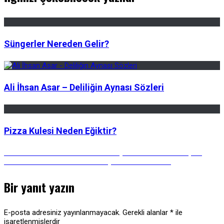
Süngerler Nereden Gelir?
Ali İhsan Asar – Deliliğin Aynası Sözleri
Pizza Kulesi Neden Eğiktir?
Yazı
Önceki
Önceki Gönderi:
İstanbul Polonezköy Adını Nereden Almıştır?
Gönderi:
Sonraki
Sonraki Gönderi:
Neden Tüm Plajlarda Kum Yoktur?
Gönderi:
gezinmesi
Bir yanıt yazın
E-posta adresiniz yayınlanmayacak.
Gerekli alanlar
*
ile
işaretlenmişlerdir