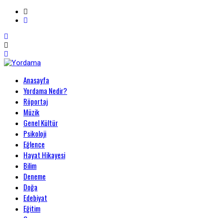
Primary
Anasayfa
Menu
Yordama
Yordama Nedir?
Röportaj
Müzik
Genel Kültür
Psikoloji
Eğlence
Hayat Hikayesi
Bilim
Deneme
Doğa
Edebiyat
Eğitim