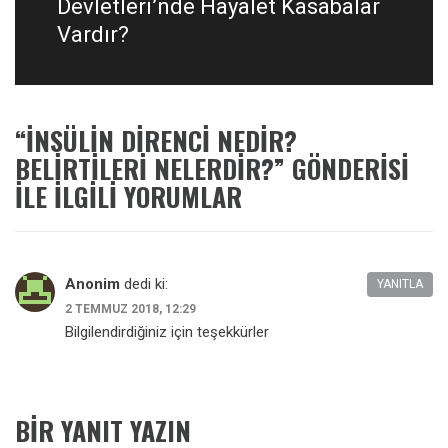
Devletleri’nde Hayalet Kasabalar
Vardır?
“
İNSÜLIN DIRENCI NEDIR?
BELIRTILERI NELERDIR?
” GÖNDERISI
ILE ILGILI YORUMLAR
Anonim
dedi ki:
YANITLA
2 TEMMUZ 2018, 12:29
Bilgilendirdiğiniz için teşekkürler
BIR YANIT YAZIN