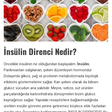
İnsülin Direnci Nedir?
Öncelikle insülinin ne olduğundan başlayalım.
İnsülin
;
Pankreastan salgılanan, şekeri düzenleyen hormondur.
Dolaşımla glikoz, yağ ve proteinin metabolizmada biyolojik
etkilerini göstermelerini sağlar. Kan şekeri olarak da bilinen
glukoz vücudun ana yakıtıdır. Meyve, sebze, süt ürünleri
parçalandığında karbonhidrata dönüşmeleri bizim glukoz
kaynağımızı sağlar. Yapıdaki reseptörlere bağlanmadığında
üretilen insülin görevini yerine getiremez böylece elde fazladan
insülin olur. Reseptöre bağlanamaması
İNSÜLİN DİRENCİDİR
. Bu