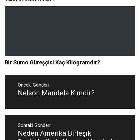
Bir Sumo Güreşçisi Kaç Kilogramdır?
Yazı
gezinmesi
Önceki Gönderi:
Nelson Mandela Kimdir?
Önceki
Gönderi:
Sonraki Gönderi:
Neden Amerika Birleşik
Sonraki
Gönderi: