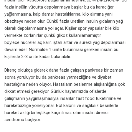
fazla insülin vücutta depolanmaya başlar bu da karaciğer
yağlanmasına, kalp damar hastalıklarına, kilo alımına yani
obeziteye neden olur. Çünkü fazla üretilen insülin gıdaların yağ
olarak depolanmasına yol açar. Kişiler spor yapsalar bile kilo
vermekte zorlanırlar çünkü glikoz kullanılamamıştır
böylece hücreler aç kalır, iştah artar ve sürekli yağ depolanması
devam eder. Normalde 1 ünite bulunması gereken insülin bu
kişilerde 2-3 ünite kadar bulunabilir.
Direnç oldukça giderek daha fazla çalışan pankreas bir zaman
sonra yoruluyor bu da pankreas yetmezliğine ve diyabet
hastalığına neden oluyor. Hastaların beslenme alışkanlığına çok
dikkat etmesi gerekiyor. Günlük hayatımızda ofislerde
çalışmanın yaygınlaşmasıyla insanlar fast food tüketimine ve
hareketsizliğe yöneliyorlar. Bol kalorili ve sağlıksız besinlerle
hareket azlığı birleştikçe kaçınılmaz olan insülin direnci
sendromu başlıyor.