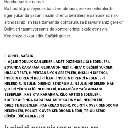
Hareketsiz kalmamak
Bu hastalığı önleyecek basit ve olması gereken önlemlerdir.
Eğer yukarıda yazan insülin direnci belirtilerine sahipseniz risk
altındasınız en kısa zamanda doktorunuza başvurmanız gerekir.
Belirtileri taşımıyorsanız da kontrollerinizi eksik etmeyin.
Kendinize dikkat edin. Sağlıklı günler.
GENEL
,
SAĞLIK
AÇLIK TOKLUK KAN ŞEKERI
,
ADET DÜZENSIZLIĞI NEDENLERI
,
BOYUNDA KARARMA
,
GLUKAGON NEDIR
,
HBA1C DEĞERI YÜKSEK
,
HBA1C TESTI
,
HIPERTANSIYON SEBEPLERI
,
INSÜLIN DIRENCI
,
INSÜLIN DIRENCI BELIRTILERI
,
INSÜLIN DIRENCI NEDENLERI
NELERDIR
,
INSÜLIN DIRENCI SENDROMU
,
INSÜLIN NE DEMEK
,
KAN
ŞEKERI YÜKSEKLIĞI NEDENLERI
,
KARACIĞER YAĞLANMASI
SEBEPLERI
,
KASIKTA KARARMA
,
KILO ARTIŞI NEDENLERI
,
KOLTUKALTINDA KARARMA
,
MIDE KAZINMASI NEDENLERI
,
OBEZITE NEDENLERI
,
PANKREAS NEDIR
,
POLISTIK OVER SENDROMU
NEDENLERI
,
POLISTIK OVER SENDROMU NEDIR
,
TRIGLISERID
DÜŞÜKLÜĞÜ NEDENLERI