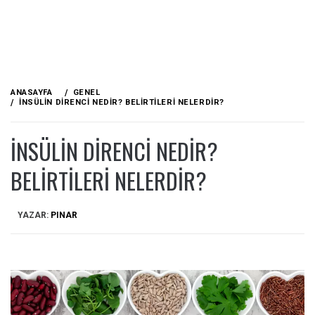
ANASAYFA
GENEL
İNSÜLIN DIRENCI NEDIR? BELIRTILERI NELERDIR?
İNSÜLIN DIRENCI NEDIR?
BELIRTILERI NELERDIR?
YAZAR:
PINAR