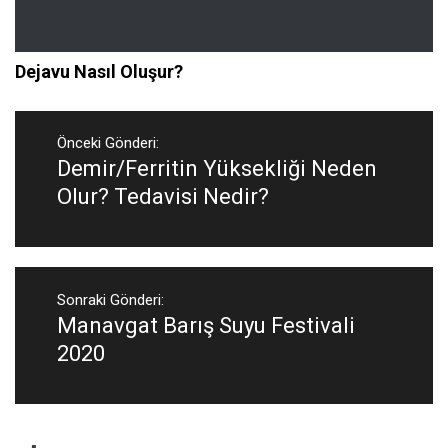
Dejavu Nasıl Oluşur?
Yazı
gezinmesi
Önceki Gönderi:
Demir/Ferritin Yüksekliği Neden
Önceki
Gönderi:
Olur? Tedavisi Nedir?
Sonraki Gönderi:
Manavgat Barış Suyu Festivali
Sonraki
Gönderi:
2020