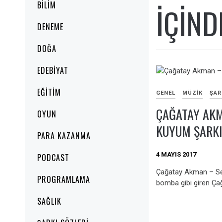
BILIM
IÇIN
DENEME
DOĞA
EDEBIYAT
EĞITIM
GENEL
MÜZIK
ŞAR
ÇAĞATAY AKM
OYUN
KUYUM ŞARKI
PARA KAZANMA
4 MAYIS 2017
PODCAST
Çağatay Akman – Se
PROGRAMLAMA
bomba gibi giren Ça
SAĞLIK