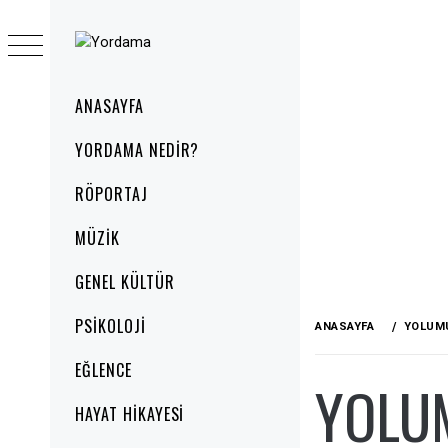
Skip
to
YORDAMA
content
Primary
ANASAYFA
Menu
YORDAMA NEDIR?
RÖPORTAJ
MÜZIK
GENEL KÜLTÜR
PSIKOLOJI
ANASAYFA
YOLUMU
EĞLENCE
YOLU
HAYAT HIKAYESI