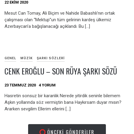
22 EKIM 2020
Mesut Can Tomay, Ali Biçim ve Nahide Babashlı’nın ortak
çalışması olan “Mektup”un tüm gelirinin kardeş ülkemiz
Azerbaycan’a bağışlanacağı açıklandı. Bu […]
GENEL
MÜZIK
ŞARKI SÖZLERI
CENK EROĞLU – SON RÜYA ŞARKI SÖZÜ
23 TEMMUZ 2020
4 YORUM
Hasretin sonsuz bir karanlık Nerede yitirdik seninle bilemem
Aşkın yollarında söz vermiştin bana Haykırsam duyar mısın?
Ararken sevgilim Ellerim ellerini […]
ÖNCEKI GÖNDERILER