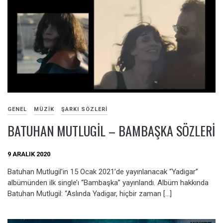
GENEL
MÜZIK
ŞARKI SÖZLERI
BATUHAN MUTLUGIL – BAMBAŞKA SÖZLERI
9 ARALIK 2020
Batuhan Mutlugil’in 15 Ocak 2021’de yayınlanacak “Yadigar”
albümünden ilk single’ı “Bambaşka” yayınlandı. Albüm hakkında
Batuhan Mutlugil: “Aslında Yadigar, hiçbir zaman […]