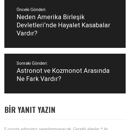
Yazı
gezinmesi
Önceki Gönderi:
Neden Amerika Birleşik
Önceki
Gönderi:
Devletleri’nde Hayalet Kasabalar
Vardır?
Sonraki Gönderi:
Astronot ve Kozmonot Arasında
Sonraki
Gönderi:
Ne Fark Vardır?
BIR YANIT YAZIN
E-posta adresiniz yayınlanmayacak.
Gerekli alanlar
*
ile