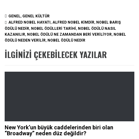
GENEL
,
GENEL KÜLTÜR
ALFRED NOBEL HAYATI
,
ALFRED NOBEL KIMDIR
,
NOBEL BARIŞ
ÖDÜLÜ NEDIR
,
NOBEL ÖDÜLLERI TARIHI
,
NOBEL ÖDÜLÜ NASIL
KAZANILIR
,
NOBEL ÖDÜLÜ NE ZAMANDAN BERI VERILIYOR
,
NOBEL
ÖDÜLÜ NEDEN VERILIR
,
NOBEL ÖDÜLÜ NEDIR
İLGINIZI ÇEKEBILECEK YAZILAR
New York’un büyük caddelerinden biri olan
“Broadway” neden düz değildir?