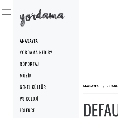
Skip
to
content
YORDAMA
Primary
ANASAYFA
Menu
YORDAMA NEDIR?
RÖPORTAJ
MÜZIK
GENEL KÜLTÜR
ANASAYFA
DEFAU
PSIKOLOJI
DEFA
EĞLENCE