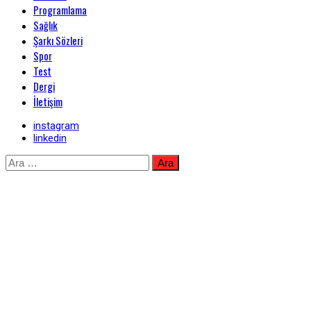
Programlama
Sağlık
Şarkı Sözleri
Spor
Test
Dergi
İletişim
instagram
linkedin
Skip
Arama:
to
content