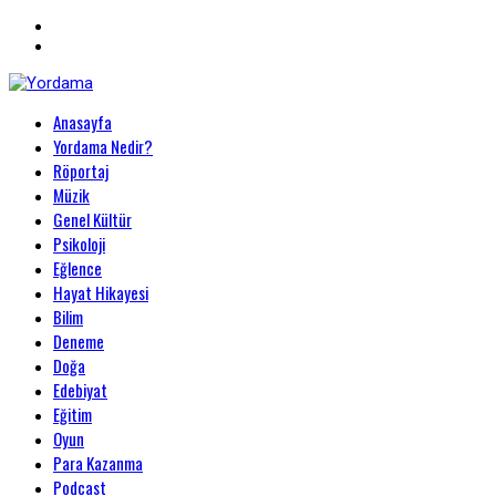
Primary
Anasayfa
Menu
Yordama
Yordama Nedir?
Röportaj
Müzik
Genel Kültür
Psikoloji
Eğlence
Hayat Hikayesi
Bilim
Deneme
Doğa
Edebiyat
Eğitim
Oyun
Para Kazanma
Podcast