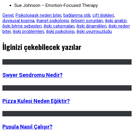
Sue Johnson – Emotion-Focused Therapy
Genel
,
Psikoloji
aşk neden biter
,
bağlanma stili
,
çift ilişkileri
,
duygusal kopma
,
ihanet psikolojisi
,
iletişim sorunları
,
ilişki analizi
,
ilişki bitme sebepleri
,
ilişki çatışmaları
,
ilişki dinamikleri
,
ilişki neden
biter
,
ilişki problemleri
,
ilişki psikolojisi
,
ilişki uyumsuzluğu
İlginizi çekebilecek yazılar
Swyer Sendromu Nedir?
Pizza Kulesi Neden Eğiktir?
Pusula Nasıl Çalışır?