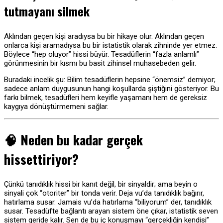
tutmayanı silmek
Aklından geçen kişi aradıysa bu bir hikaye olur. Aklından geçen
onlarca kişi aramadıysa bu bir istatistik olarak zihninde yer etmez.
Böylece “hep oluyor” hissi büyür. Tesadüflerin “fazla anlamlı”
görünmesinin bir kısmı bu basit zihinsel muhasebeden gelir.
Buradaki incelik şu: Bilim tesadüflerin hepsine “önemsiz” demiyor;
sadece anlam duygusunun hangi koşullarda şiştiğini gösteriyor. Bu
farkı bilmek, tesadüfleri hem keyifle yaşamanı hem de gereksiz
kaygıya dönüştürmemeni sağlar.
🧠 Neden bu kadar gerçek
hissettiriyor?
Çünkü tanıdıklık hissi bir kanıt değil, bir sinyaldir; ama beyin o
sinyali çok “otoriter” bir tonda verir. Deja vu’da tanıdıklık bağırır,
hatırlama susar. Jamais vu’da hatırlama “biliyorum” der, tanıdıklık
susar. Tesadüfte bağlantı arayan sistem öne çıkar, istatistik seven
sistem geride kalır. Sen de bu iç konuşmayı “gerçekliğin kendisi”