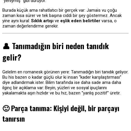
“yeniymiş” gibi duruyor.
Burada küçük ama rahatlatıcı bir gerçek var: Jamais vu çoğu
zaman kısa sürer ve tek başına ciddi bir şey göstermez. Ancak
yine aynı kural:
Sıklık artışı
ve
eşlik eden belirtiler
varsa, o
zaman değerlendirme gerekir.
👤 Tanımadığın biri neden tanıdık
gelir?
Gelelim en romanesk görünen yere: Tanımadığın biri tanıdık geliyor.
Bu his bazen o kadar güçlü olur ki insan “kader karşılaştırması”
diye adlandırmak ister. Bilim tarafında ise daha sade ama daha
ilginç bir açıklama var: Beyin, yüzleri ve sosyal ipuçlarını
yakalamakta aşırı hızlıdır ve bu hız, bazen “yanlış pozitif” üretir.
🙂
Parça tanıma: Kişiyi değil, bir parçayı
tanırsın