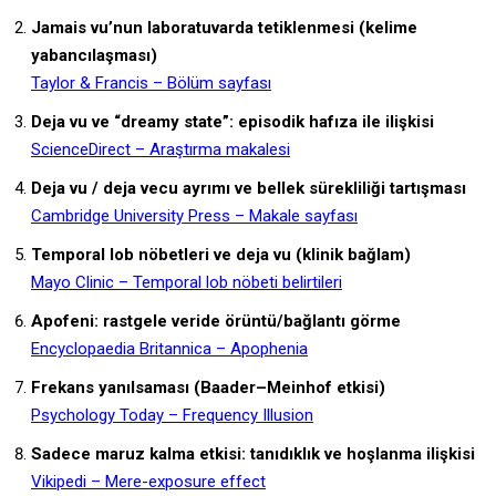
Jamais vu’nun laboratuvarda tetiklenmesi (kelime
yabancılaşması)
Taylor & Francis – Bölüm sayfası
Deja vu ve “dreamy state”: episodik hafıza ile ilişkisi
ScienceDirect – Araştırma makalesi
Deja vu / deja vecu ayrımı ve bellek sürekliliği tartışması
Cambridge University Press – Makale sayfası
Temporal lob nöbetleri ve deja vu (klinik bağlam)
Mayo Clinic – Temporal lob nöbeti belirtileri
Apofeni: rastgele veride örüntü/bağlantı görme
Encyclopaedia Britannica – Apophenia
Frekans yanılsaması (Baader–Meinhof etkisi)
Psychology Today – Frequency Illusion
Sadece maruz kalma etkisi: tanıdıklık ve hoşlanma ilişkisi
Vikipedi – Mere-exposure effect