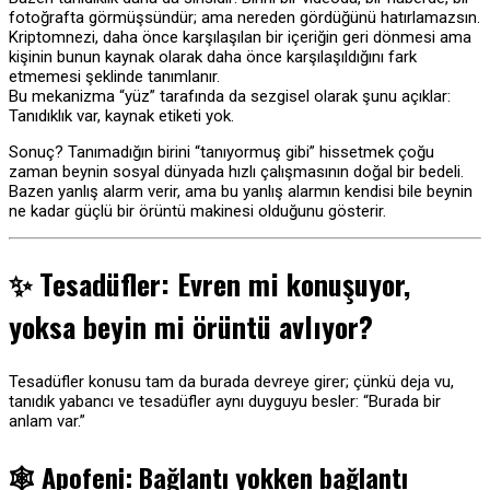
fotoğrafta görmüşsündür; ama nereden gördüğünü hatırlamazsın.
Kriptomnezi, daha önce karşılaşılan bir içeriğin geri dönmesi ama
kişinin bunun kaynak olarak daha önce karşılaşıldığını fark
etmemesi şeklinde tanımlanır.
Bu mekanizma “yüz” tarafında da sezgisel olarak şunu açıklar:
Tanıdıklık var, kaynak etiketi yok.
Sonuç? Tanımadığın birini “tanıyormuş gibi” hissetmek çoğu
zaman beynin sosyal dünyada hızlı çalışmasının doğal bir bedeli.
Bazen yanlış alarm verir, ama bu yanlış alarmın kendisi bile beynin
ne kadar güçlü bir örüntü makinesi olduğunu gösterir.
✨ Tesadüfler: Evren mi konuşuyor,
yoksa beyin mi örüntü avlıyor?
Tesadüfler konusu tam da burada devreye girer; çünkü deja vu,
tanıdık yabancı ve tesadüfler aynı duyguyu besler: “Burada bir
anlam var.”
🕸️
Apofeni: Bağlantı yokken bağlantı