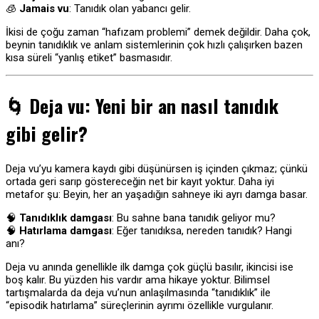
🧊
Jamais vu
: Tanıdık olan yabancı gelir.
İkisi de çoğu zaman “hafızam problemi” demek değildir. Daha çok,
beynin tanıdıklık ve anlam sistemlerinin çok hızlı çalışırken bazen
kısa süreli “yanlış etiket” basmasıdır.
🌀 Deja vu: Yeni bir an nasıl tanıdık
gibi gelir?
Deja vu’yu kamera kaydı gibi düşünürsen iş içinden çıkmaz; çünkü
ortada geri sarıp göstereceğin net bir kayıt yoktur. Daha iyi
metafor şu: Beyin, her an yaşadığın sahneye iki ayrı damga basar.
🧠
Tanıdıklık damgası
: Bu sahne bana tanıdık geliyor mu?
🧠
Hatırlama damgası
: Eğer tanıdıksa, nereden tanıdık? Hangi
anı?
Deja vu anında genellikle ilk damga çok güçlü basılır, ikincisi ise
boş kalır. Bu yüzden his vardır ama hikaye yoktur. Bilimsel
tartışmalarda da deja vu’nun anlaşılmasında “tanıdıklık” ile
“episodik hatırlama” süreçlerinin ayrımı özellikle vurgulanır.