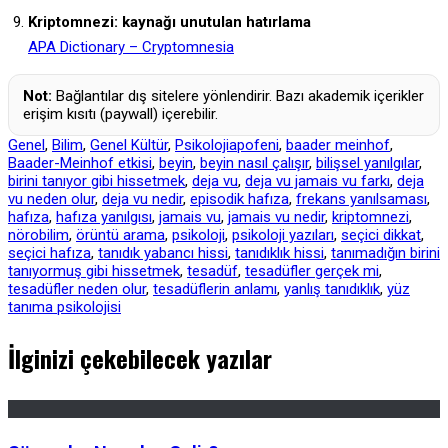
Kriptomnezi: kaynağı unutulan hatırlama
APA Dictionary – Cryptomnesia
Not:
Bağlantılar dış sitelere yönlendirir. Bazı akademik içerikler
erişim kısıtı (paywall) içerebilir.
Genel
,
Bilim
,
Genel Kültür
,
Psikoloji
apofeni
,
baader meinhof
,
Baader-Meinhof etkisi
,
beyin
,
beyin nasıl çalışır
,
bilişsel yanılgılar
,
birini tanıyor gibi hissetmek
,
deja vu
,
deja vu jamais vu farkı
,
deja
vu neden olur
,
deja vu nedir
,
episodik hafıza
,
frekans yanılsaması
,
hafıza
,
hafıza yanılgısı
,
jamais vu
,
jamais vu nedir
,
kriptomnezi
,
nörobilim
,
örüntü arama
,
psikoloji
,
psikoloji yazıları
,
seçici dikkat
,
seçici hafıza
,
tanıdık yabancı hissi
,
tanıdıklık hissi
,
tanımadığın birini
tanıyormuş gibi hissetmek
,
tesadüf
,
tesadüfler gerçek mi
,
tesadüfler neden olur
,
tesadüflerin anlamı
,
yanlış tanıdıklık
,
yüz
tanıma psikolojisi
İlginizi çekebilecek yazılar