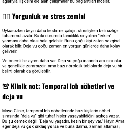
ağlarıyla ilişkisini ele alan çalışmalar bu bağlantıları inceler.
😮‍💨
Yorgunluk ve stres zemini
Uykusuzken beyin daha kestirme çalışır; stresliyken belirsizliğe
tahammül azalır. Bu iki durumda tanıdıklık sinyalinin “erken”
yanması daha olası hale gelebilir. Bunu çoğu kişi zaten sezgisel
olarak bilir: Deja vu çoğu zaman en yorgun günlerde daha kolay
geliverir.
Ve önemli bir ayrım daha var: Deja vu çoğu insanda ara sıra olur
ve genellikle zararsızdır; ama bazı nörolojik tablolarda deja vu bir
belirti olarak da görülebilir.
🚨
Klinik not: Temporal lob nöbetleri ve
deja vu
Mayo Clinic, temporal lob nöbetlerinde bazı kişilerin nöbet
sırasında “deja vu” gibi tuhaf hisler yaşayabildiğini açıkça yazar.
Bu şu demek değil: “Deja vu yaşadın, kesin bir şey var.” Hayır. Ama
eğer deja vu
çok sıklaşıyorsa
ve buna dalma, zaman atlaması,