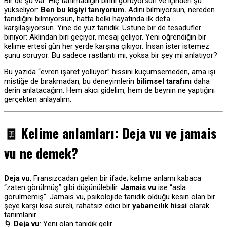
Bir de şu var: Hiç tanımadığın birini görüyorsun ve içinden şu
yükseliyor:
Ben bu kişiyi tanıyorum.
Adını bilmiyorsun, nereden
tanıdığını bilmiyorsun, hatta belki hayatında ilk defa
karşılaşıyorsun. Yine de yüz tanıdık. Üstüne bir de tesadüfler
biniyor: Aklından biri geçiyor, mesaj geliyor. Yeni öğrendiğin bir
kelime ertesi gün her yerde karşına çıkıyor. İnsan ister istemez
şunu soruyor: Bu sadece rastlantı mı, yoksa bir şey mi anlatıyor?
Bu yazıda “evren işaret yolluyor” hissini küçümsemeden, ama işi
mistiğe de bırakmadan, bu deneyimlerin
bilimsel tarafını
daha
derin anlatacağım. Hem akıcı gidelim, hem de beynin ne yaptığını
gerçekten anlayalım.
🧾 Kelime anlamları: Deja vu ve jamais
vu ne demek?
Deja vu
, Fransızcadan gelen bir ifade; kelime anlamı kabaca
“zaten görülmüş” gibi düşünülebilir.
Jamais vu
ise “asla
görülmemiş”. Jamais vu, psikolojide tanıdık olduğu kesin olan bir
şeye karşı kısa süreli, rahatsız edici bir
yabancılık hissi
olarak
tanımlanır.
🌀
Deja vu
: Yeni olan tanıdık gelir.