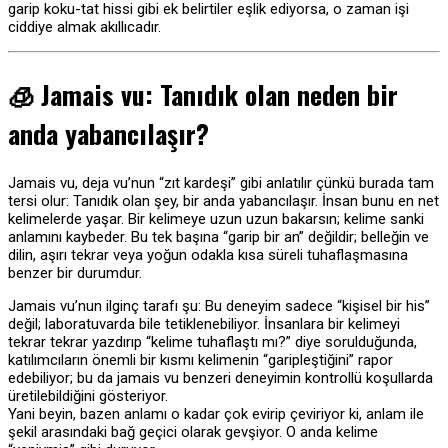
garip koku-tat hissi gibi ek belirtiler eşlik ediyorsa, o zaman işi
ciddiye almak akıllıcadır.
🧊 Jamais vu: Tanıdık olan neden bir
anda yabancılaşır?
Jamais vu, deja vu’nun “zıt kardeşi” gibi anlatılır çünkü burada tam
tersi olur: Tanıdık olan şey, bir anda yabancılaşır. İnsan bunu en net
kelimelerde yaşar. Bir kelimeye uzun uzun bakarsın; kelime sanki
anlamını kaybeder. Bu tek başına “garip bir an” değildir; belleğin ve
dilin, aşırı tekrar veya yoğun odakla kısa süreli tuhaflaşmasına
benzer bir durumdur.
Jamais vu’nun ilginç tarafı şu: Bu deneyim sadece “kişisel bir his”
değil; laboratuvarda bile tetiklenebiliyor. İnsanlara bir kelimeyi
tekrar tekrar yazdırıp “kelime tuhaflaştı mı?” diye sorulduğunda,
katılımcıların önemli bir kısmı kelimenin “garipleştiğini” rapor
edebiliyor; bu da jamais vu benzeri deneyimin kontrollü koşullarda
üretilebildiğini gösteriyor.
Yani beyin, bazen anlamı o kadar çok evirip çeviriyor ki, anlam ile
şekil arasındaki bağ geçici olarak gevşiyor. O anda kelime