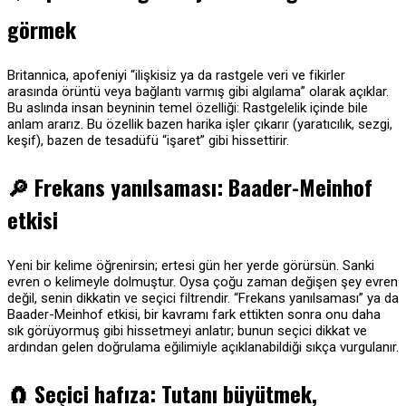
görmek
Britannica, apofeniyi “ilişkisiz ya da rastgele veri ve fikirler
arasında örüntü veya bağlantı varmış gibi algılama” olarak açıklar.
Bu aslında insan beyninin temel özelliği: Rastgelelik içinde bile
anlam ararız. Bu özellik bazen harika işler çıkarır (yaratıcılık, sezgi,
keşif), bazen de tesadüfü “işaret” gibi hissettirir.
🔎
Frekans yanılsaması: Baader-Meinhof
etkisi
Yeni bir kelime öğrenirsin; ertesi gün her yerde görürsün. Sanki
evren o kelimeyle dolmuştur. Oysa çoğu zaman değişen şey evren
değil, senin dikkatin ve seçici filtrendir. “Frekans yanılsaması” ya da
Baader-Meinhof etkisi, bir kavramı fark ettikten sonra onu daha
sık görüyormuş gibi hissetmeyi anlatır; bunun seçici dikkat ve
ardından gelen doğrulama eğilimiyle açıklanabildiği sıkça vurgulanır.
🧲
Seçici hafıza: Tutanı büyütmek,