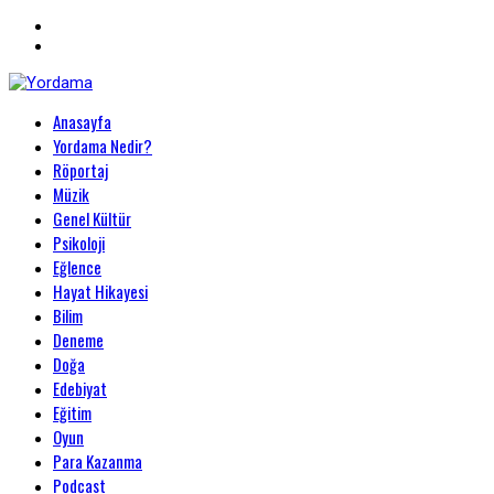
Primary
Anasayfa
Menu
Yordama
Yordama Nedir?
Röportaj
Müzik
Genel Kültür
Psikoloji
Eğlence
Hayat Hikayesi
Bilim
Deneme
Doğa
Edebiyat
Eğitim
Oyun
Para Kazanma
Podcast