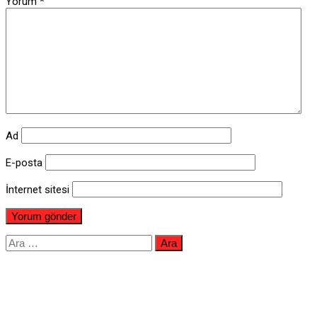
Yorum
*
Ad
E-posta
İnternet sitesi
Arama: