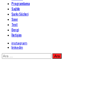
Programlama
Sağlık
Şarkı Sözleri
Spor
Test
Dergi
İletişim
instagram
linkedin
Skip
Arama:
to
content