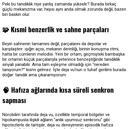
Peki bu tanıdıklık niye yanlış zamanda yükselir? Burada birkaç
güçlü mekanizma var; hepsi aynı anda olmak zorunda değil, bazen
biri baskın olur.
🧩
Kısmi benzerlik ve sahne parçaları
Beyin sahnenin tamamını değil, parçalarını da depolar ve
karşılaştırır: ışığın açısı, mekanın derinliği, birinin konuşma ritmi,
hatta bir cümlenin melodisi. Yeni bir ortam, geçmişteki bambaşka
bir ortamın küçük parçalarıyla yeterince benzeştiğinde tanıdıklık
sinyali yanabilir. Ama tam eşleşme olmadığı için “nereden
tanıyorum?” kısmı gelmez. İşte deja vu’nun o tuhaf gerilimi burada
doğar: tanıdık ama çıkaramıyorum.
🧠
Hafıza ağlarında kısa süreli senkron
sapması
Nörobilim tarafında deja vu, özellikle temporal bölgeler ve
hipokampusla ilişkili ağların “anlık uyumsuz senkronu” gibi
hipotezlerle de tartışılır; deja vu deneyiminin episodik hafıza