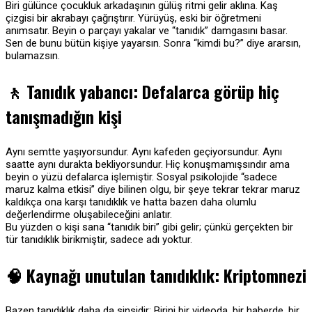
Biri gülünce çocukluk arkadaşının gülüş ritmi gelir aklına. Kaş
çizgisi bir akrabayı çağrıştırır. Yürüyüş, eski bir öğretmeni
anımsatır. Beyin o parçayı yakalar ve “tanıdık” damgasını basar.
Sen de bunu bütün kişiye yayarsın. Sonra “kimdi bu?” diye ararsın,
bulamazsın.
🚶
Tanıdık yabancı: Defalarca görüp hiç
tanışmadığın kişi
Aynı semtte yaşıyorsundur. Aynı kafeden geçiyorsundur. Aynı
saatte aynı durakta bekliyorsundur. Hiç konuşmamışsındır ama
beyin o yüzü defalarca işlemiştir. Sosyal psikolojide “sadece
maruz kalma etkisi” diye bilinen olgu, bir şeye tekrar tekrar maruz
kaldıkça ona karşı tanıdıklık ve hatta bazen daha olumlu
değerlendirme oluşabileceğini anlatır.
Bu yüzden o kişi sana “tanıdık biri” gibi gelir; çünkü gerçekten bir
tür tanıdıklık birikmiştir, sadece adı yoktur.
🧠
Kaynağı unutulan tanıdıklık: Kriptomnezi
Bazen tanıdıklık daha da sinsidir: Birini bir videoda, bir haberde, bir