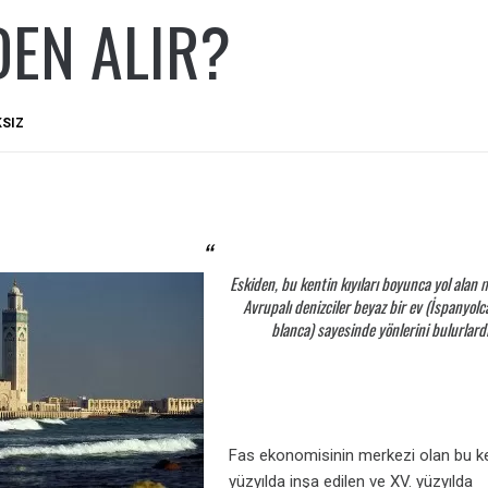
EN ALIR?
KSIZ
Eskiden, bu kentin kıyıları boyunca yol alan 
Avrupalı denizciler beyaz bir ev (İspanyol
blanca
) sayesinde yönlerini bulurlardı
Fas ekonomisinin merkezi olan bu ken
yüzyılda inşa edilen ve XV. yüzyılda