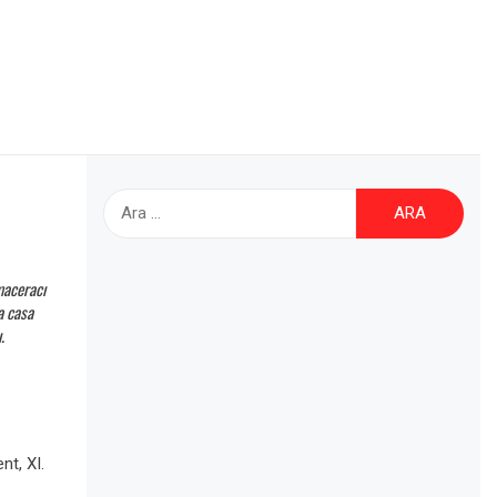
Arama:
maceracı
ca
casa
.
t, XI.