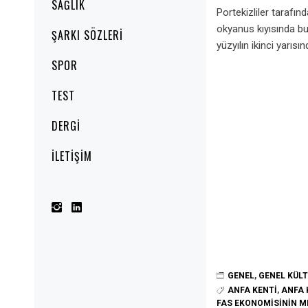
SAĞLIK
Portekizliler tarafı
okyanus kıyısında bu
ŞARKI SÖZLERI
yüzyılın ikinci yarıs
SPOR
TEST
DERGI
İLETIŞIM
GENEL
,
GENEL KÜL
ANFA KENTI
,
ANFA 
FAS EKONOMISININ M