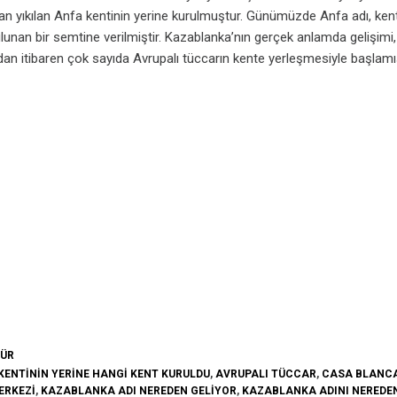
ndan yıkılan Anfa kentinin yerine kurulmuştur. Günümüzde Anfa adı, ken
lunan bir semtine verilmiştir. Kazablanka’nın gerçek anlamda gelişimi,
ından itibaren çok sayıda Avrupalı tüccarın kente yerleşmesiyle başlamış
TÜR
KENTININ YERINE HANGI KENT KURULDU
,
AVRUPALI TÜCCAR
,
CASA BLANC
ERKEZI
,
KAZABLANKA ADI NEREDEN GELIYOR
,
KAZABLANKA ADINI NEREDEN