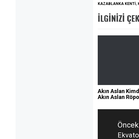
KAZABLANKA KENTI
,
İLGINIZI ÇE
Akın Aslan Kimd
Akın Aslan Röpo
Yazı
gezinmesi
Önceki
Ekvator
Öncek