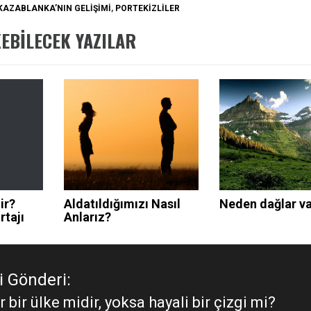
KAZABLANKA’NIN GELIŞIMI
,
PORTEKIZLILER
KEBILECEK YAZILAR
ir?
Aldatıldığımızı Nasıl
Neden dağlar v
rtajı
Anlarız?
 Gönderi:
 bir ülke midir, yoksa hayali bir çizgi mi?
i