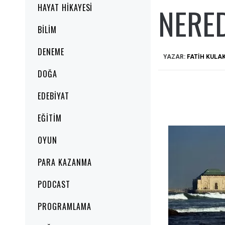
NERED
HAYAT HIKAYESI
BILIM
DENEME
YAZAR:
FATIH KULA
DOĞA
EDEBIYAT
EĞITIM
OYUN
PARA KAZANMA
PODCAST
PROGRAMLAMA