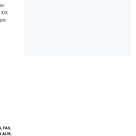
tin
 XIX.
tır.
A
,
FAS
,
 ALIR
,