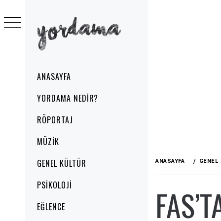
Skip
to
content
YORDAMA
Primary
ANASAYFA
Menu
YORDAMA NEDIR?
RÖPORTAJ
MÜZIK
GENEL KÜLTÜR
ANASAYFA
GENEL
PSIKOLOJI
FAS’T
EĞLENCE