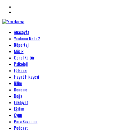
Primary
Anasayfa
Menu
Yordama
Yordama Nedir?
Röportaj
Müzik
Genel Kültür
Psikoloji
Eğlence
Hayat Hikayesi
Bilim
Deneme
Doğa
Edebiyat
Eğitim
Oyun
Para Kazanma
Podcast