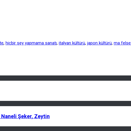
te
,
hiçbir şey yapmama sanatı
,
italyan kültürü
,
japon kültürü
,
ma felse
 Naneli Şeker, Zeytin