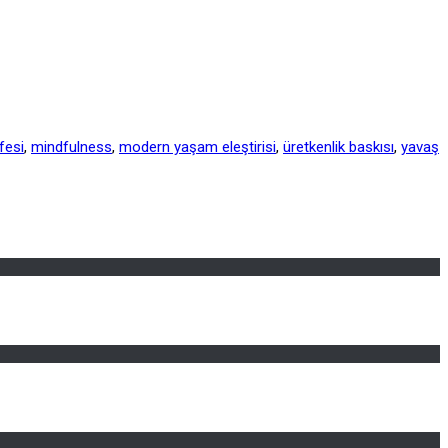
fesi
,
mindfulness
,
modern yaşam eleştirisi
,
üretkenlik baskısı
,
yavaş