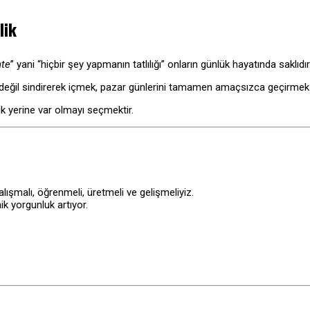
lik
nte
” yani “hiçbir şey yapmanın tatlılığı” onların günlük hayatında saklıdır
a değil sindirerek içmek, pazar günlerini tamamen amaçsızca geçirmek g
ik yerine var olmayı seçmektir.
lışmalı, öğrenmeli, üretmeli ve gelişmeliyiz.
k yorgunluk artıyor.