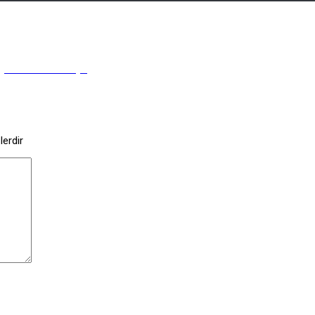
Peynir Kovalamacaya
lerdir