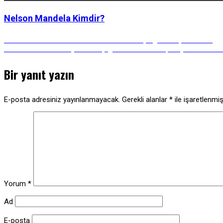
Nelson Mandela Kimdir?
Yazı
Önceki
Önceki Gönderi:
Kendini Zeki Sananların Düştüğü 5 Bilişsel Tuzak
Gönderi:
Sonraki
Sonraki Gönderi:
Dünyanın En Çılgın 7 Festivali: Turp Heykellerden 
Gönderi:
gezinmesi
Bir yanıt yazın
E-posta adresiniz yayınlanmayacak.
Gerekli alanlar
*
ile işaretlenmiş
Yorum
*
Ad
E-posta