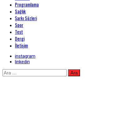
Programlama
Sağlık
Şarkı Sözleri
Spor
Test
Dergi
İletişim
instagram
linkedin
Skip
Arama:
to
content