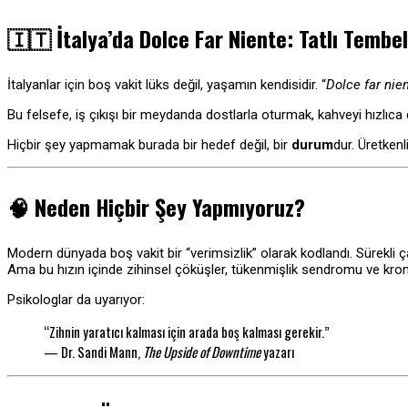
🇮🇹
İtalya’da Dolce Far Niente: Tatlı Tembel
İtalyanlar için boş vakit lüks değil, yaşamın kendisidir. “
Dolce far nie
Bu felsefe, iş çıkışı bir meydanda dostlarla oturmak, kahveyi hızlıc
Hiçbir şey yapmamak burada bir hedef değil, bir
durum
dur. Üretkenl
🧠
Neden Hiçbir Şey Yapmıyoruz?
Modern dünyada boş vakit bir “verimsizlik” olarak kodlandı. Sürekli ça
Ama bu hızın içinde zihinsel çöküşler, tükenmişlik sendromu ve kroni
Psikologlar da uyarıyor:
“Zihnin yaratıcı kalması için arada boş kalması gerekir.”
— Dr. Sandi Mann,
The Upside of Downtime
yazarı