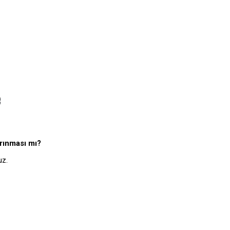
e
rınması mı?
uz.