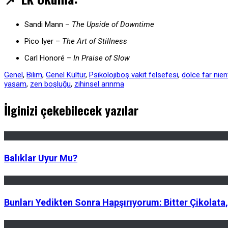
Sandi Mann –
The Upside of Downtime
Pico Iyer –
The Art of Stillness
Carl Honoré –
In Praise of Slow
Genel
,
Bilim
,
Genel Kültür
,
Psikoloji
boş vakit felsefesi
,
dolce far nien
yaşam
,
zen boşluğu
,
zihinsel arınma
İlginizi çekebilecek yazılar
Balıklar Uyur Mu?
Bunları Yedikten Sonra Hapşırıyorum: Bitter Çikolata,