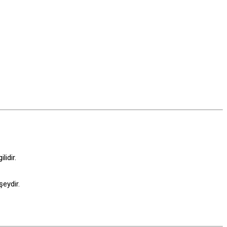
lidir.
şeydir.