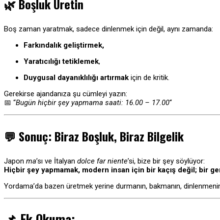
🌿
Boşluk Üretin
Boş zaman yaratmak, sadece dinlenmek için değil, aynı zamanda:
Farkındalık
geliştirmek,
Yaratıcılığı tetiklemek
,
Duygusal dayanıklılığı artırmak
için de kritik.
Gerekirse ajandanıza şu cümleyi yazın:
📅 “
Bugün hiçbir şey yapmama saati: 16.00 – 17.00
“
💬
Sonuç: Biraz Boşluk, Biraz Bilgelik
Japon
ma
’sı ve İtalyan
dolce far niente
’si, bize bir şey söylüyor:
Hiçbir şey yapmamak, modern insan için bir kaçış değil; bir gere
Yordama’da bazen üretmek yerine durmanın, bakmanın, dinlenmenin d
📌
Ek Okuma: