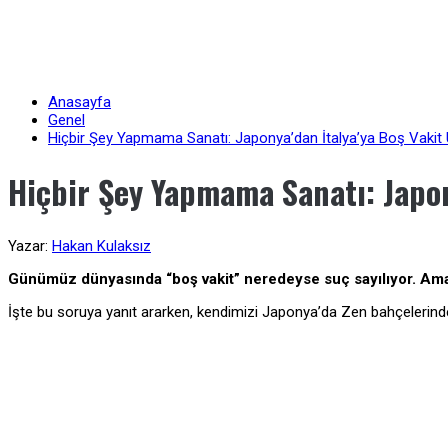
Anasayfa
Genel
Hiçbir Şey Yapmama Sanatı: Japonya’dan İtalya’ya Boş Vakit 
Hiçbir Şey Yapmama Sanatı: Japon
Yazar:
Hakan Kulaksız
Günümüz dünyasında “boş vakit” neredeyse suç sayılıyor. Ama 
İşte bu soruya yanıt ararken, kendimizi Japonya’da Zen bahçelerind