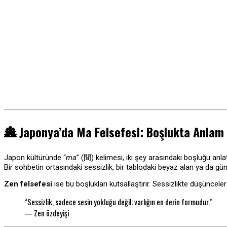
🏯
Japonya’da Ma Felsefesi: Boşlukta Anla
Japon kültüründe “
ma
” (間) kelimesi, iki şey arasındaki boşluğu anlat
Bir sohbetin ortasındaki sessizlik, bir tablodaki beyaz alan ya da g
Zen felsefesi
ise bu boşlukları kutsallaştırır. Sessizlikte düşüncele
“Sessizlik, sadece sesin yokluğu değil; varlığın en derin formudur.”
— Zen özdeyişi