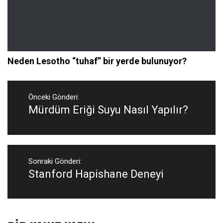
Neden Lesotho “tuhaf” bir yerde bulunuyor?
Yazı
gezinmesi
Önceki Gönderi:
Mürdüm Eriği Suyu Nasıl Yapılır?
Önceki
Gönderi:
Sonraki Gönderi:
Stanford Hapishane Deneyi
Sonraki
Gönderi: