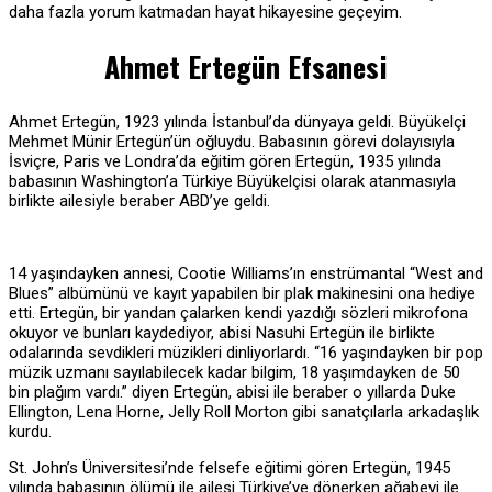
daha fazla yorum katmadan hayat hikayesine geçeyim.
Ahmet Ertegün Efsanesi
Ahmet Ertegün, 1923 yılında İstanbul’da dünyaya geldi. Büyükelçi
Mehmet Münir Ertegün’ün oğluydu. Babasının görevi dolayısıyla
İsviçre, Paris ve Londra’da eğitim gören Ertegün, 1935 yılında
babasının Washington’a Türkiye Büyükelçisi olarak atanmasıyla
birlikte ailesiyle beraber ABD’ye geldi.
14 yaşındayken annesi, Cootie Williams’ın enstrümantal “West and
Blues” albümünü ve kayıt yapabilen bir plak makinesini ona hediye
etti. Ertegün, bir yandan çalarken kendi yazdığı sözleri mikrofona
okuyor ve bunları kaydediyor, abisi Nasuhi Ertegün ile birlikte
odalarında sevdikleri müzikleri dinliyorlardı. “16 yaşındayken bir pop
müzik uzmanı sayılabilecek kadar bilgim, 18 yaşımdayken de 50
bin plağım vardı.” diyen Ertegün, abisi ile beraber o yıllarda Duke
Ellington, Lena Horne, Jelly Roll Morton gibi sanatçılarla arkadaşlık
kurdu.
St. John’s Üniversitesi’nde felsefe eğitimi gören Ertegün, 1945
yılında babasının ölümü ile ailesi Türkiye’ye dönerken ağabeyi ile