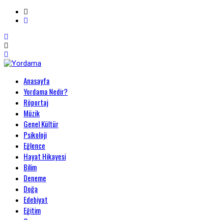
Primary
Anasayfa
Menu
Yordama
Yordama Nedir?
Röportaj
Müzik
Genel Kültür
Psikoloji
Eğlence
Hayat Hikayesi
Bilim
Deneme
Doğa
Edebiyat
Eğitim