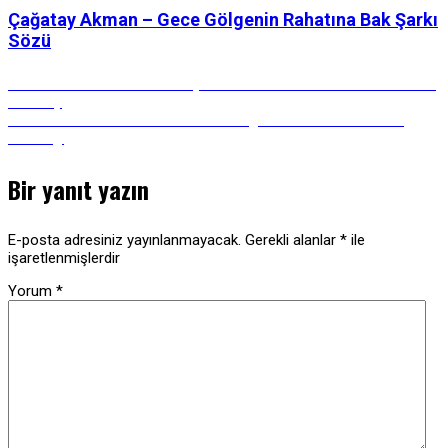
Çağatay Akman – Gece Gölgenin Rahatına Bak Şarkı
Sözü
Yazı
Önceki
Önceki Gönderi:
Ters Psikoloji Teknikleri Nelerdir? 7 Maddede Ters
Gönderi:
Psikoloji
Sonraki
Sonraki Gönderi:
Lisztomania Hastalığı Nedir? Müzik Dinleme
gezinmesi
Gönderi:
Hastalığı
Bir yanıt yazın
E-posta adresiniz yayınlanmayacak.
Gerekli alanlar
*
ile
işaretlenmişlerdir
Yorum
*