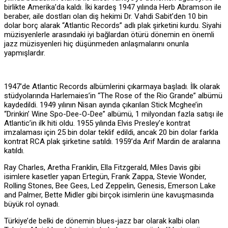
birlikte Amerika’da kaldı. İki kardeş 1947 yılında Herb Abramson ile
beraber, aile dostları olan diş hekimi Dr. Vahdi Sabit’den 10 bin
dolar borç alarak “Atlantic Records” adlı plak şirketini kurdu. Siyahi
müzisyenlerle arasındaki iyi bağlardan ötürü dönemin en önemli
jazz müzisyenleri hiç düşünmeden anlaşmalarını onunla
yapmışlardır.
1947’de Atlantic Records albümlerini çıkarmaya başladı. İlk olarak
stüdyolarında Harlemaies’in “The Rose of the Rio Grande” albümü
kaydedildi. 1949 yılının Nisan ayında çıkarılan Stick Mcghee’in
“Drinkin’ Wine Spo-Dee-O-Dee” albümü, 1 milyondan fazla satışı ile
Atlantic’in ilk hiti oldu. 1955 yılında Elvis Presley’e kontrat
imzalaması için 25 bin dolar teklif edildi, ancak 20 bin dolar farkla
kontrat RCA plak şirketine satıldı. 1959’da Arif Mardin de aralarına
katıldı.
Ray Charles, Aretha Franklin, Ella Fitzgerald, Miles Davis gibi
isimlere kasetler yapan Ertegün, Frank Zappa, Stevie Wonder,
Rolling Stones, Bee Gees, Led Zeppelin, Genesis, Emerson Lake
and Palmer, Bette Midler gibi birçok isimlerin üne kavuşmasında
büyük rol oynadı.
Türkiye’de belki de dönemin blues-jazz bar olarak kalbi olan