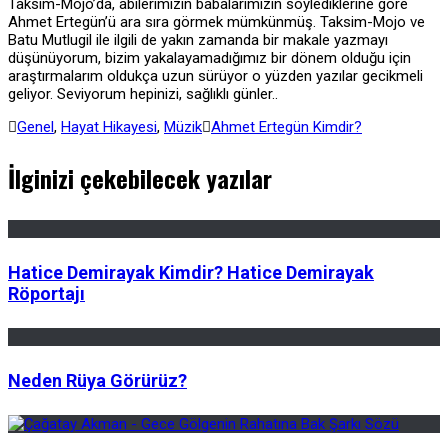
Taksim-Mojo’da, abilerimizin babalarımızın söylediklerine göre
Ahmet Ertegün’ü ara sıra görmek mümkünmüş. Taksim-Mojo ve
Batu Mutlugil ile ilgili de yakın zamanda bir makale yazmayı
düşünüyorum, bizim yakalayamadığımız bir dönem olduğu için
araştırmalarım oldukça uzun sürüyor o yüzden yazılar gecikmeli
geliyor. Seviyorum hepinizi, sağlıklı günler..
Genel
,
Hayat Hikayesi
,
Müzik
Ahmet Ertegün Kimdir?
İlginizi çekebilecek yazılar
Hatice Demirayak Kimdir? Hatice Demirayak
Röportajı
Neden Rüya Görürüz?