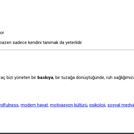
yor
bazen sadece kendini tanımak da yeterlidir.
araç bizi yöneten bir
baskıya
, bir tuzağa dönüştüğünde, ruh sağlığımıza 
ndfulness
,
modern hayat
,
motivasyon kültürü
,
psikoloji
,
sosyal medya 