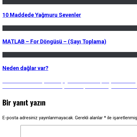
10 Maddede Yağmuru Sevenler
MATLAB – For Döngüsü – (Sayı Toplama)
Neden dağlar var?
Yazı
Önceki
Önceki Gönderi:
Dünyanın En Çılgın 7 Festivali: Turp Heykellerden 
Gönderi:
Sonraki
Sonraki Gönderi:
Karar Veremiyorum: Seçenek Fazlalığı Neden Bizi 
Gönderi:
gezinmesi
Bir yanıt yazın
E-posta adresiniz yayınlanmayacak.
Gerekli alanlar
*
ile işaretlenmiş