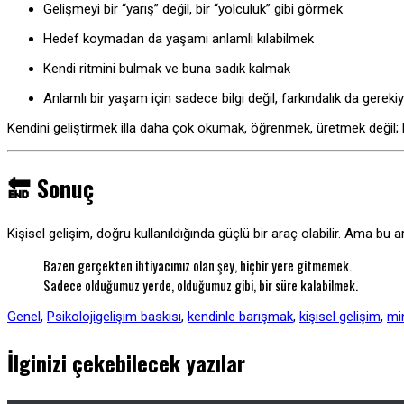
Gelişmeyi bir “yarış” değil, bir “yolculuk” gibi görmek
Hedef koymadan da yaşamı anlamlı kılabilmek
Kendi ritmini bulmak ve buna sadık kalmak
Anlamlı bir yaşam için sadece bilgi değil, farkındalık da gereki
Kendini geliştirmek illa daha çok okumak, öğrenmek, üretmek değil; 
🔚 Sonuç
Kişisel gelişim, doğru kullanıldığında güçlü bir araç olabilir. Ama bu 
Bazen gerçekten ihtiyacımız olan şey, hiçbir yere gitmemek.
Sadece olduğumuz yerde, olduğumuz gibi, bir süre kalabilmek.
Genel
,
Psikoloji
gelişim baskısı
,
kendinle barışmak
,
kişisel gelişim
,
mi
İlginizi çekebilecek yazılar