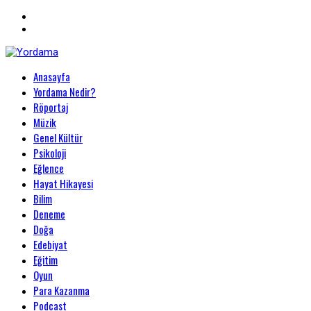
Primary
Anasayfa
Menu
Yordama
Yordama Nedir?
Röportaj
Müzik
Genel Kültür
Psikoloji
Eğlence
Hayat Hikayesi
Bilim
Deneme
Doğa
Edebiyat
Eğitim
Oyun
Para Kazanma
Podcast