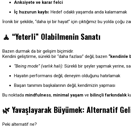
Anksiyete ve karar felci
İç huzurun kaybı
: Hedef odaklı yaşamda anda kalamamak
İronik bir şekilde, “daha iyi bir hayat” için çıktığımız bu yolda çoğu 
🧘
“Yeterli” Olabilmenin Sanatı
Bazen durmak da bir gelişim biçimidir.
Kendini geliştirme, sürekli bir “daha fazlası” değil, bazen
“kendinle 
“Being mode” (varlık hali)
: Sürekli bir şeyler yapmak yerine, 
Hayatın performans değil, deneyim olduğunu hatırlamak
Başarı tanımını başkalarının değil, kendimizin yapması
Bu noktada
mindfulness
,
minimal yaşam
ve
bilinçli farkındalık
ka
🌿
Yavaşlayarak Büyümek: Alternatif Gel
Peki alternatif ne?