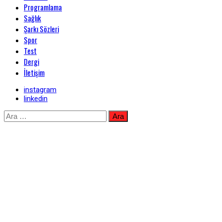
Programlama
Sağlık
Şarkı Sözleri
Spor
Test
Dergi
İletişim
instagram
linkedin
Skip
Arama:
to
content