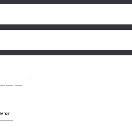
Peynir Kovalamacaya
Felç Ediyor?
lerdir