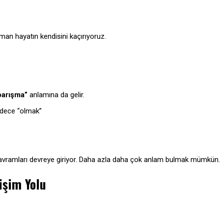
zaman hayatın kendisini kaçırıyoruz.
barışma”
anlamına da gelir.
sadece “olmak”
vramları devreye giriyor. Daha azla daha çok anlam bulmak mümkün.
işim Yolu