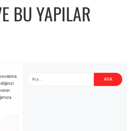
E BU YAPILAR
Arama:
 cevabına
diğinizi
esinin
ığımıza