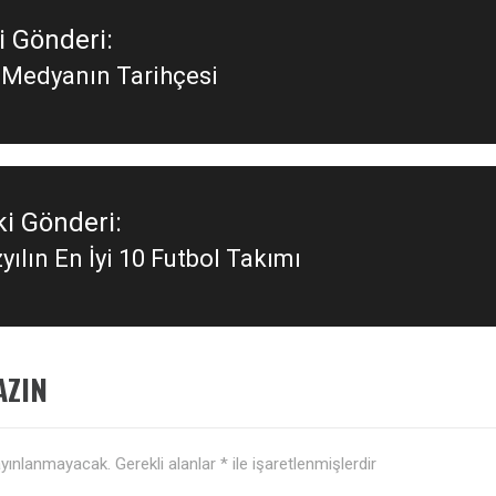
 Gönderi:
 Medyanın Tarihçesi
i
i:
i Gönderi:
yılın En İyi 10 Futbol Takımı
ki
i:
AZIN
ayınlanmayacak.
Gerekli alanlar
*
ile işaretlenmişlerdir