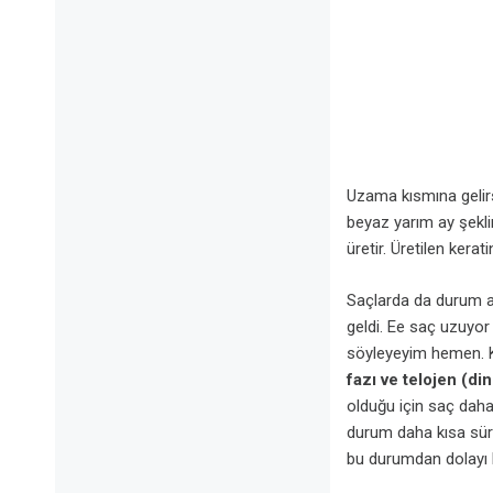
Uzama kısmına gelirs
beyaz yarım ay şeklin
üretir. Üretilen kerat
Saçlarda da durum ay
geldi. Ee saç uzuyor
söyleyeyim hemen. K
fazı ve telojen (di
olduğu için saç dah
durum daha kısa sü
bu durumdan dolayı h