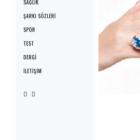
SAĞLIK
ŞARKI SÖZLERI
SPOR
TEST
DERGI
İLETIŞIM