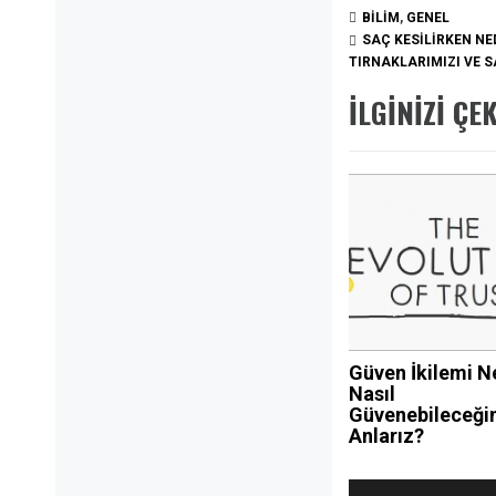
BILIM
,
GENEL
SAÇ KESILIRKEN N
TIRNAKLARIMIZI VE 
İLGINIZI ÇE
Güven İkilemi N
Nasıl
Güvenebileceği
Anlarız?
Yazı