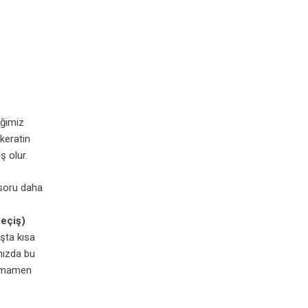
iğimiz
 keratin
ş olur.
 soru daha
geçiş)
şta kısa
mızda bu
tamamen