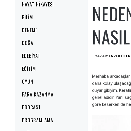
NEDEN
HAYAT HIKAYESI
BILIM
NASIL
DENEME
DOĞA
EDEBIYAT
YAZAR:
ENVER ÖTER
EĞITIM
Merhaba arkadaşlar ö
OYUN
daha kolay ulaşacağ
duyar gibiyim. Kerati
PARA KAZANMA
genel adıdır. Yani sa
göre keserken de he
PODCAST
PROGRAMLAMA