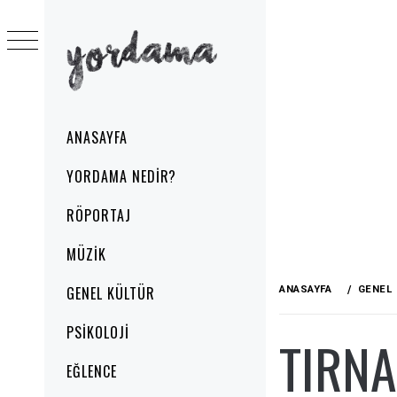
Skip
to
content
YORDAMA
Primary
ANASAYFA
Menu
YORDAMA NEDIR?
RÖPORTAJ
MÜZIK
GENEL KÜLTÜR
ANASAYFA
GENEL
PSIKOLOJI
TIRNA
EĞLENCE