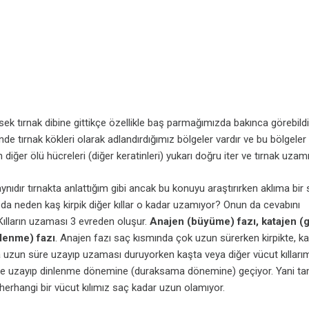
ek tırnak dibine gittikçe özellikle baş parmağımızda bakınca görebild
de tırnak kökleri olarak adlandırdığımız bölgeler vardır ve bu bölgeler
in diğer ölü hücreleri (diğer keratinleri) yukarı doğru iter ve tırnak uzamı
nıdır tırnakta anlattığım gibi ancak bu konuyu araştırırken aklıma bir
 da neden kaş kirpik diğer kıllar o kadar uzamıyor? Onun da cevabını
ılların uzaması 3 evreden oluşur.
Anajen (büyüme) fazı, katajen (
nlenme) fazı
. Anajen fazı saç kısmında çok uzun sürerken kirpikte, ka
a uzun süre uzayıp uzaması duruyorken kaşta veya diğer vücut kılları
re uzayıp dinlenme dönemine (duraksama dönemine) geçiyor. Yani 
erhangi bir vücut kılımız saç kadar uzun olamıyor.