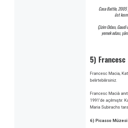
Casa Battlo, 2005 y
üst kısmı
Çizim Odası, Gaudi 
yemek odası, şömi
5) Francesc 
Francesc Macia, Kata
belirtebilirsiniz.
Francesc Macià anıtı
1991’de açılmıştır. 
Maria Subirachs taraf
6) Picasso Müzesi