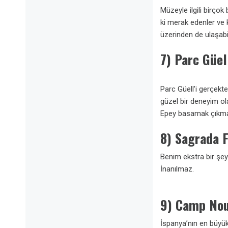
Müzeyle ilgili birço
ki merak edenler ve ko
üzerinden de ulaşabil
7) Parc Güel
Parc Güell’i gerçekt
güzel bir deneyim ol
Epey basamak çıkman
8) Sagrada 
Benim ekstra bir şey
İnanılmaz.
9) Camp No
İspanya’nın en büyük