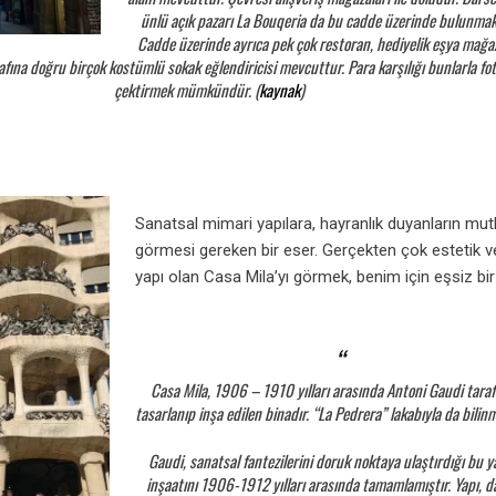
ünlü açık pazarı La Bouqeria da bu cadde üzerinde bulunmak
Cadde üzerinde ayrıca pek çok restoran, hediyelik eşya mağa
afına doğru birçok kostümlü sokak eğlendiricisi mevcuttur. Para karşılığı bunlarla fo
çektirmek mümkündür. (
kaynak
)
Sanatsal mimari yapılara, hayranlık duyanların mut
görmesi gereken bir eser. Gerçekten çok estetik ve
yapı olan Casa Mila’yı görmek, benim için eşsiz bir 
Casa Mila, 1906 – 1910 yılları arasında Antoni Gaudi tara
tasarlanıp inşa edilen binadır. “La Pedrera” lakabıyla da bilin
Gaudi, sanatsal fantezilerini doruk noktaya ulaştırdığı bu y
inşaatını 1906-1912 yılları arasında tamamlamıştır. Yapı, d