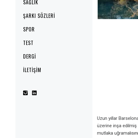
SAĞLIK
ŞARKI SÖZLERI
SPOR
TEST
DERGI
İLETIŞIM
Uzun yıllar Barselona
üzerine inşa edilmi
mutlaka uğramalısını