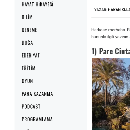
HAYAT HIKAYESI
YAZAR:
HAKAN KUL
BILIM
DENEME
Herkese merhaba. Ba
bununla ilgili yazının
DOĞA
1) Parc Ciut
EDEBIYAT
EĞITIM
OYUN
PARA KAZANMA
PODCAST
PROGRAMLAMA