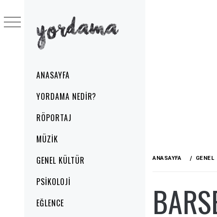
Skip
to
content
YORDAMA
Primary
ANASAYFA
Menu
YORDAMA NEDIR?
RÖPORTAJ
MÜZIK
GENEL KÜLTÜR
ANASAYFA
GENEL
PSIKOLOJI
BARSE
EĞLENCE