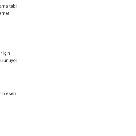
ama tabii
ternet
r için
bulunuyor.
in eseri.