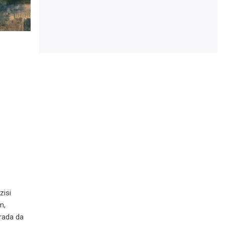
zisi
m,
urada da