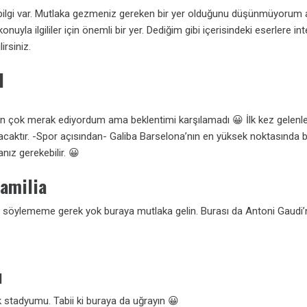
k bilgi var. Mutlaka gezmeniz gereken bir yer olduğunu düşünmüyorum 
nuyla ilgililer için önemli bir yer. Dediğim gibi içerisindeki eserlere in
irsiniz.
l
en çok merak ediyordum ama beklentimi karşılamadı 😀 İlk kez gelenle
acaktır. -Spor açısından- Galiba Barselona’nın en yüksek noktasında 
ız gerekebilir. 😀
Familia
 söylememe gerek yok buraya mutlaka gelin. Burası da Antoni Gaudi’n
u
 stadyumu. Tabii ki buraya da uğrayın 😀