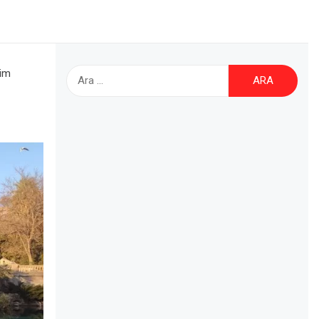
Arama:
tim