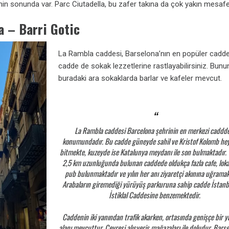
in sonunda var. Parc Ciutadella, bu zafer takına da çok yakın mesaf
a – Barri Gotic
La Rambla caddesi, Barselona’nın en popüler cadde
cadde de sokak lezzetlerine rastlayabilirsiniz. Bunu
buradaki ara sokaklarda barlar ve kafeler mevcut.
La Rambla caddesi Barcelona şehrinin en merkezi caddde
konumundadır. Bu cadde güneyde sahil ve Kristof Kolomb heyk
bitmekte, kuzeyde ise Katalunya meydanı ile son bulmaktadır. 
2,5 km uzunluğunda bulunan caddede oldukça fazla cafe, lok
pub bulunmaktadır ve yılın her anı ziyaretçi akınına uğramak
Arabaların giremediği yürüyüş parkuruna sahip cadde İstanb
İstiklal Caddesine benzemektedir.
Caddenin iki yanından trafik akarken, ortasında genişçe bir 
alanı mevcuttur. Çevresi alışveriş mağazaları ile doludur. Bars