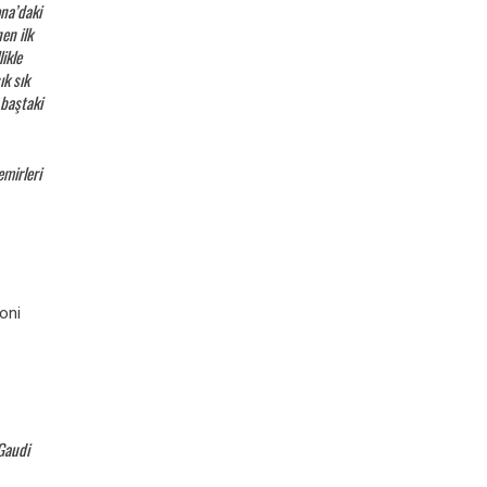
ona’daki
en ilk
ikle
ık sık
 baştaki
mirleri
oni
Gaudi