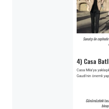
Sanatçı ön cephede 
4) Casa Batl
Casa Mila’ya yaklaş
Gaudi’nin önemli yapı
Günümüzdeki tasar
binayı