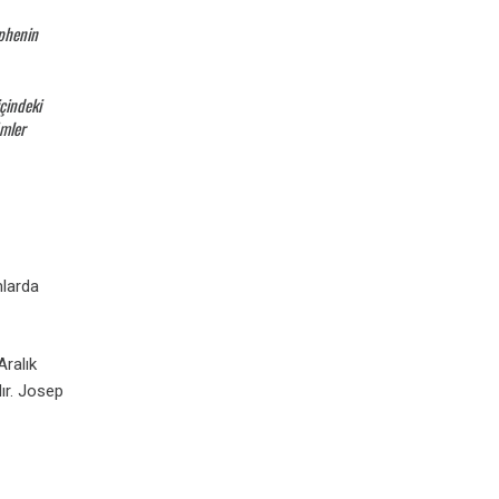
ephenin
çindeki
ümler
mlarda
Aralık
ır. Josep