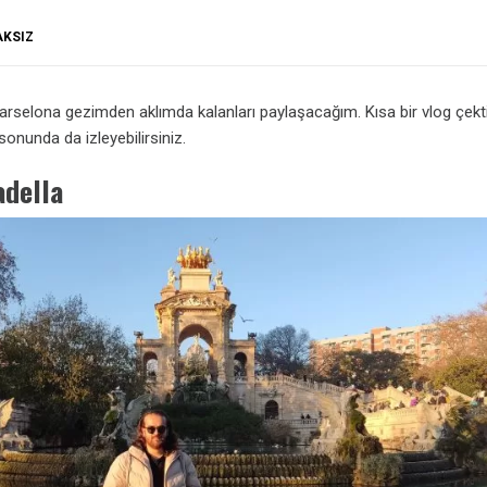
AKSIZ
rselona gezimden aklımda kalanları paylaşacağım. Kısa bir vlog çek
 sonunda da izleyebilirsiniz.
adella