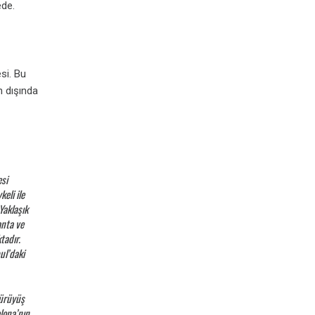
ede.
si. Bu
n dışında
si
eli ile
Yaklaşık
anta ve
tadır.
ul’daki
yürüyüş
elona’nın