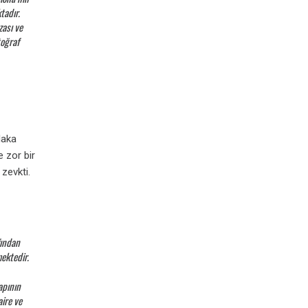
tadır.
zası ve
toğraf
laka
 zor bir
zevkti.
fından
mektedir.
apının
aire ve