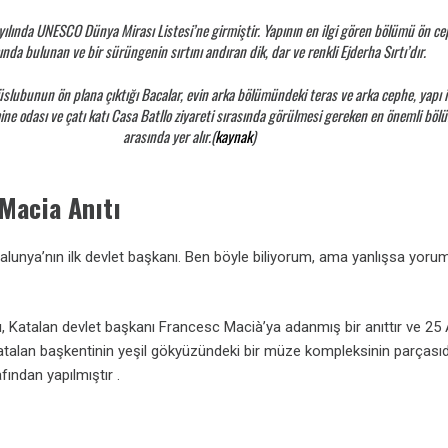
ılında UNESCO Dünya Mirası Listesi’ne girmiştir. Yapının en ilgi gören bölümü ön c
nda bulunan ve bir sürüngenin sırtını andıran dik, dar ve renkli Ejderha Sırtı’dır.
üslubunun ön plana çıktığı Bacalar, evin arka bölümündeki teras ve arka cephe, yapı i
ne odası ve çatı katı Casa Batllo ziyareti sırasında görülmesi gereken en önemli böl
arasında yer alır.(
kaynak
)
Macia Anıtı
lunya’nın ilk devlet başkanı. Ben böyle biliyorum, ama yanlışsa yoru
, Katalan devlet başkanı Francesc Macià’ya adanmış bir anıttır ve 25 
Katalan başkentinin yeşil gökyüzündeki bir müze kompleksinin parçasıd
ından yapılmıştır .