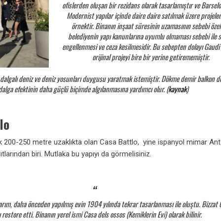
ofislerden oluşan bir rezidans olarak tasarlamıştır ve Barsel
Modernist yapılar içinde daire daire satılmak üzere projelen
örnektir. Binanın inşaat süresinin uzamasının sebebi özell
belediyenin yapı kanunlarına uyumlu olmaması sebebi ile s
engellenmesi ve ceza kesilmesidir. Bu sebepten dolayı Gaudi
orijinal projeyi bire bir yerine getirememiştir.
dalgalı deniz ve deniz yosunları duygusu yaratmak istemiştir. Dökme demir balkon de
dalga efektinin daha güçlü biçimde algılanmasına yardımcı olur. (
kaynak
)
lo
ık 200-250 metre uzaklıkta olan Casa Battlo, yine ispanyol mimar Ant
tlarından biri. Mutlaka bu yapıyı da görmelisiniz.
ım, daha önceden yapılmış evin 1904 yılında tekrar tasarlanması ile oluştu. Bizzat 
 restore etti. Binanın yerel ismi Casa dels ossos (Kemiklerin Evi) olarak bilinir.