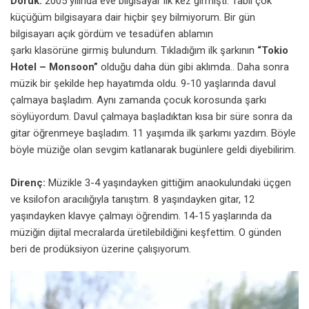
Doruk:
2005 yılında eve bilgisayar ilk kez girmişti. Tabii çok
küçüğüm bilgisayara dair hiçbir şey bilmiyorum. Bir gün
bilgisayarı açık gördüm ve tesadüfen ablamın
şarkı klasörüne girmiş bulundum. Tıkladığım ilk şarkının
“Tokio
Hotel – Monsoon”
olduğu daha dün gibi aklımda.. Daha sonra
müzik bir şekilde hep hayatımda oldu. 9-10 yaşlarında
davul
çalmaya başladım. Aynı zamanda çocuk korosunda şarkı
söylüyordum. Davul çalmaya başladıktan kısa bir süre sonra da
gitar öğrenmeye başladım. 11 yaşımda ilk şarkımı
yazdım. Böyle
böyle müziğe olan sevgim katlanarak bugünlere geldi diyebilirim.
Direnç:
Müzikle 3-4 yaşındayken gittiğim anaokulundaki üçgen
ve ksilofon aracılığıyla tanıştım. 8 yaşındayken gitar, 12
yaşındayken klavye çalmayı öğrendim. 14-15 yaşlarında da
müziğin
dijital mecralarda üretilebildiğini keşfettim. O günden
beri de prodüksiyon üzerine çalışıyorum.