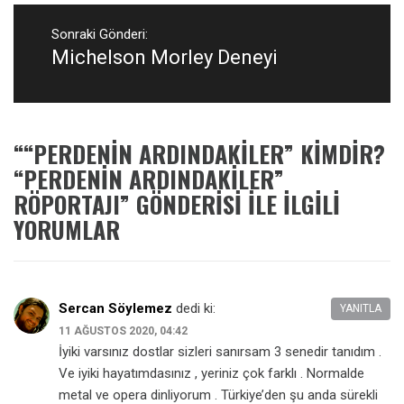
Sonraki Gönderi:
Michelson Morley Deneyi
Sonraki
Gönderi:
“
“PERDENIN ARDINDAKILER” KIMDIR?
“PERDENIN ARDINDAKILER”
RÖPORTAJI
” GÖNDERISI ILE ILGILI
YORUMLAR
Sercan Söylemez
dedi ki:
YANITLA
11 AĞUSTOS 2020, 04:42
İyiki varsınız dostlar sizleri sanırsam 3 senedir tanıdım .
Ve iyiki hayatımdasınız , yeriniz çok farklı . Normalde
metal ve opera dinliyorum . Türkiye’den şu anda sürekli