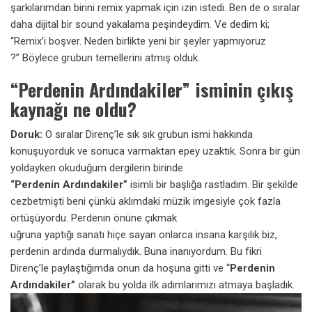
şarkılarımdan birini remix yapmak için izin istedi.
Ben de o sıralar
daha dijital bir sound yakalama peşindeydim. Ve dedim ki;
“Remix’i boşver. Neden birlikte yeni bir şeyler yapmıyoruz
?”
Böylece grubun temellerini atmış olduk.
“Perdenin Ardındakiler” isminin çıkış
kaynağı ne oldu?
Doruk:
O sıralar Direnç’le sık sık grubun ismi hakkında
konuşuyorduk ve sonuca varmaktan epey uzaktık. Sonra bir gün
yoldayken okuduğum dergilerin birinde
“Perdenin Ardındakiler”
isimli bir başlığa rastladım. Bir şekilde
cezbetmişti beni çünkü aklımdaki müzik imgesiyle çok fazla
örtüşüyordu. Perdenin önüne çıkmak
uğruna yaptığı sanatı hiçe sayan onlarca insana karşılık biz,
perdenin ardında durmalıydık. Buna inanıyordum. Bu fikri
Direnç’le paylaştığımda onun da hoşuna gitti
ve “
Perdenin
Ardındakiler”
olarak bu yolda ilk adımlarımızı atmaya başladık.