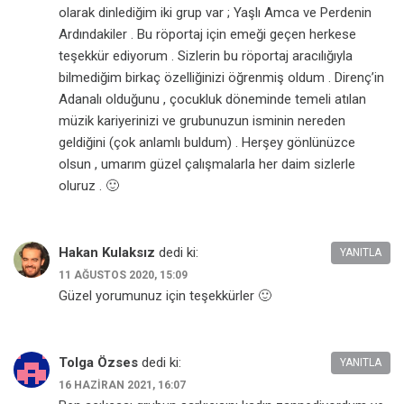
olarak dinlediğim iki grup var ; Yaşlı Amca ve Perdenin
Ardındakiler . Bu röportaj için emeği geçen herkese
teşekkür ediyorum . Sizlerin bu röportaj aracılığıyla
bilmediğim birkaç özelliğinizi öğrenmiş oldum . Direnç’in
Adanalı olduğunu , çocukluk döneminde temeli atılan
müzik kariyerinizi ve grubunuzun isminin nereden
geldiğini (çok anlamlı buldum) . Herşey gönlünüzce
olsun , umarım güzel çalışmalarla her daim sizlerle
oluruz . 🙂
Hakan Kulaksız
dedi ki:
YANITLA
11 AĞUSTOS 2020, 15:09
Güzel yorumunuz için teşekkürler 🙂
Tolga Özses
dedi ki:
YANITLA
16 HAZIRAN 2021, 16:07