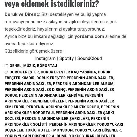
veya eklemek istedikleriniz?
Doruk ve Direnç:
Bizi destekleyen ve bu işi yapma
motivasyonunu bize aşılayan sevgili dinleyicilerimize çok
teşekkür ederiz, hayallerimizi ayakta tutuyorsunuz.
Ayrıca bize bu imkanı sağladığı için
yordama.com
ailesine de
ayrıca teşekkür ediyoruz.
Güzelliklerle görüşmek üzere !
Instagram
|
Spotify
|
SoundCloud
GENEL
,
MÜZIK
,
RÖPORTAJ
DORUK EREŞTER
,
DORUK EREŞTER KAÇ YAŞINDA
,
DORUK
EREŞTER KIMDIR
,
DORUK EREŞTER PERDENIN ARDINDAKILER
,
PERDENIN ARDINDAKILER
,
PERDENIN ARDINDAKILER ALBÜM
,
PERDENIN ARDINDAKILER DIRENÇ
,
PERDENIN ARDINDAKILER
DORUK
,
PERDENIN ARDINDAKILER KENDIME
,
PERDENIN
ARDINDAKILER KENDIME SÖZLERI
,
PERDENIN ARDINDAKILER
KIMLERDIR
,
PERDENIN ARDINDAKILER MÜZIK GRUBU
,
PERDENIN
ARDINDAKILER RÖPORTAJI
,
PERDENIN ARDINDAKILER ŞARKI
SÖZLERI
,
PERDENIN ARDINDAKILER ŞARKILARI
,
PERDENIN
ARDINDAKILER SOLISTI
,
PERDENIN ARDINDAKILER YOKUŞ YUKARI
DÜŞENLER
,
TOKIO HOTEL - MONSOON
,
YOKUŞ YUKARI DÜŞENLER
,
YOKUŞ YUKARI DÜŞENLER ALBÜMÜ
,
YOKUŞ YUKARI DÜŞENLER