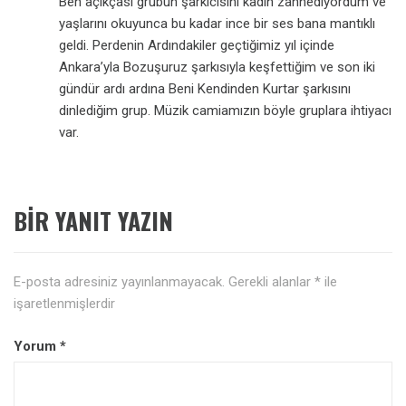
Ben açıkçası grubun şarkıcısını kadın zannediyordum ve
yaşlarını okuyunca bu kadar ince bir ses bana mantıklı
geldi. Perdenin Ardındakiler geçtiğimiz yıl içinde
Ankara’yla Bozuşuruz şarkısıyla keşfettiğim ve son iki
gündür ardı ardına Beni Kendinden Kurtar şarkısını
dinlediğim grup. Müzik camiamızın böyle gruplara ihtiyacı
var.
BIR YANIT YAZIN
E-posta adresiniz yayınlanmayacak.
Gerekli alanlar
*
ile
işaretlenmişlerdir
Yorum
*