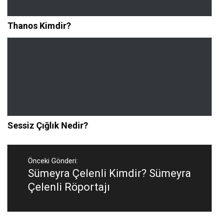
Thanos Kimdir?
Sessiz Çığlık Nedir?
Yazı
gezinmesi
Önceki Gönderi:
Sümeyra Çelenli Kimdir? Sümeyra
Önceki
Gönderi:
Çelenli Röportajı