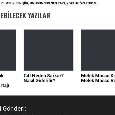
DUMSUN SEN ŞIIR
,
UMUDUMSUN SEN YAZI
,
YOKLUK ÖZLENIR MI
KEBILECEK YAZILAR
ak
Cilt Neden Sarkar?
Melek Mosso K
Nasıl Giderilir?
Melek Mosso Rö
rtajı
 Gönderi: