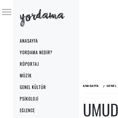
Skip
to
content
YORDAMA
Primary
ANASAYFA
Menu
YORDAMA NEDIR?
RÖPORTAJ
MÜZIK
GENEL KÜLTÜR
ANASAYFA
GENEL
PSIKOLOJI
UMUD
EĞLENCE