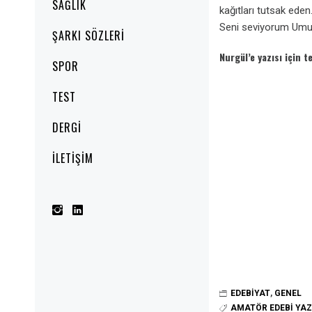
SAĞLIK
kağıtları tutsak ed
Seni seviyorum Um
ŞARKI SÖZLERI
Nurgül’e yazısı için 
SPOR
TEST
DERGI
İLETIŞIM
EDEBIYAT
,
GENEL
AMATÖR EDEBI YAZ