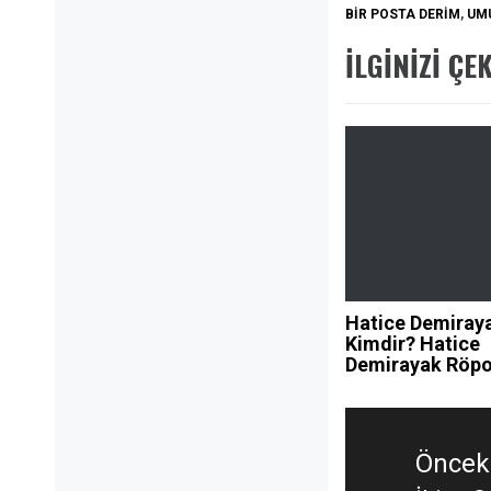
BIR POSTA DERIM
,
UMU
İLGINIZI ÇE
Hatice Demiray
Kimdir? Hatice
Demirayak Röpo
Yazı
gezinmesi
Önceki