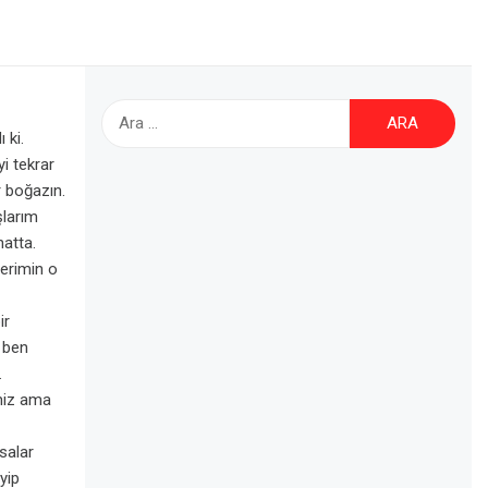
Arama:
 ki.
yi tekrar
 boğazın.
şlarım
hatta.
erimin o
ir
i ben
.
imiz ama
salar
yip