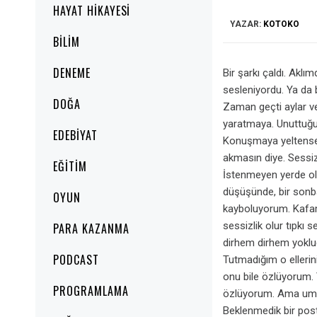
HAYAT HIKAYESI
YAZAR:
KOTOKO
BILIM
DENEME
Bir şarkı çaldı. Akl
sesleniyordu. Ya da 
DOĞA
Zaman geçti aylar ve 
yaratmaya. Unuttuğu
EDEBIYAT
Konuşmaya yeltensem
akmasın diye. Sessiz
EĞITIM
İstenmeyen yerde ol
düşüşünde, bir sonba
OYUN
kayboluyorum. Kafamı
sessizlik olur tıpkı 
PARA KAZANMA
dirhem dirhem yokl
PODCAST
Tutmadığım o ellerin
onu bile özlüyorum. 
PROGRAMLAMA
özlüyorum. Ama umud
Beklenmedik bir pos