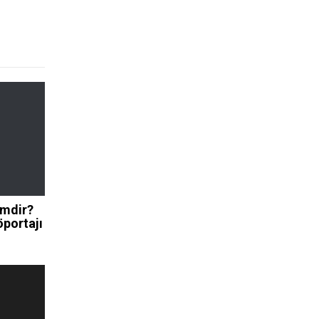
imdir?
portajı