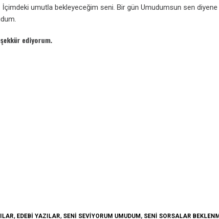
en. İçimdeki umutla bekleyeceğim seni. Bir gün Umudumsun sen diyene 
udum.
teşekkür ediyorum.
ILAR
,
EDEBI YAZILAR
,
SENI SEVIYORUM UMUDUM
,
SENI SORSALAR BEKLEN