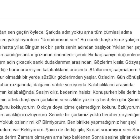
ımdan sen geçtin öylece. Şarkıda adın yoktu ama tüm cümlesi adına
ben yakıştırıyordum. “Umudumsun sen.” Bu cümle başka kime yakışırdı
hatta yıllar. Bir gün tek bir şarkı senin adından başlıyor. Yıkılan her şe
n sandığın anılar gözünün önündedir şimdi. Bir kaç saniye düğümlenir
 adın çıkacak sanki dudaklarımın arasından. Gözlerim kısılır. Gözya
liğe bürünürüm iyice kalabalıkların arasında. Afallanırım, saçmalarım 
ur olmadık bir yerde süzülür gözlerimden yaşlar. Özledim. Gün dönüşl
har rüzgarında, dalganın sahile vuruşunda. Kalabalıkların arasında
n kalabalığında. Sesim cılız, bedenim halsiz. Konuşurken bile derin b
senin adınla başlayan şarkıların sessizlikte yazılmış besteleri gibi. Şimd
uğunu kokluyorum. O doya doya içime çekmediğim kokunu özlüyorum
in sıcaklığını özlüyorum. Seninle bir şarkımız yoktu beraber söylediğ
Yokluk özlenir mi ki? Bilmiyorum. Ben birlikte yapmadığımız her şeyi
um var. Bekliyorum. Şairin de dediği gibi; Kimse soramıyor seni Sor
ta derim Zamanı olmayan ama hep beklenen Sonra sesine şiirler ekle