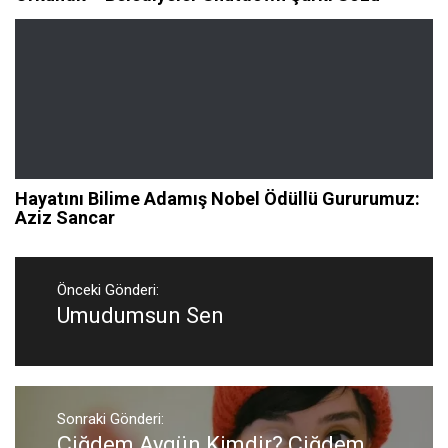
Hayatını Bilime Adamış Nobel Ödüllü Gururumuz:
Aziz Sancar
Yazı
gezinmesi
Önceki Gönderi:
Umudumsun Sen
Önceki
Gönderi:
Sonraki Gönderi:
Çiğdem Aygün Kimdir? Çiğdem
Sonraki