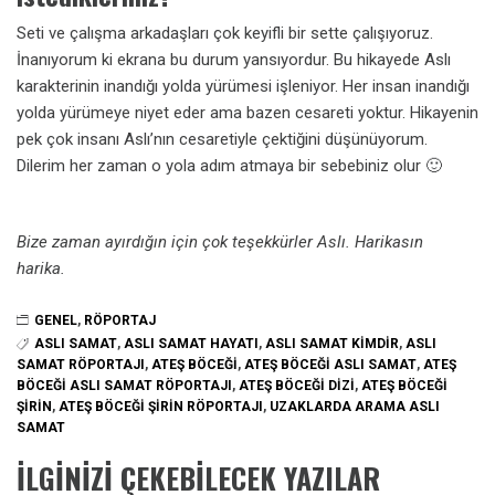
Seti ve çalışma arkadaşları çok keyifli bir sette çalışıyoruz.
İnanıyorum ki ekrana bu durum yansıyordur. Bu hikayede Aslı
karakterinin inandığı yolda yürümesi işleniyor. Her insan inandığı
yolda yürümeye niyet eder ama bazen cesareti yoktur. Hikayenin
pek çok insanı Aslı’nın cesaretiyle çektiğini düşünüyorum.
Dilerim her zaman o yola adım atmaya bir sebebiniz olur 🙂
Bize zaman ayırdığın için çok teşekkürler Aslı. Harikasın
harika.
GENEL
,
RÖPORTAJ
ASLI SAMAT
,
ASLI SAMAT HAYATI
,
ASLI SAMAT KIMDIR
,
ASLI
SAMAT RÖPORTAJI
,
ATEŞ BÖCEĞI
,
ATEŞ BÖCEĞI ASLI SAMAT
,
ATEŞ
BÖCEĞI ASLI SAMAT RÖPORTAJI
,
ATEŞ BÖCEĞI DIZI
,
ATEŞ BÖCEĞI
ŞIRIN
,
ATEŞ BÖCEĞI ŞIRIN RÖPORTAJI
,
UZAKLARDA ARAMA ASLI
SAMAT
İLGINIZI ÇEKEBILECEK YAZILAR