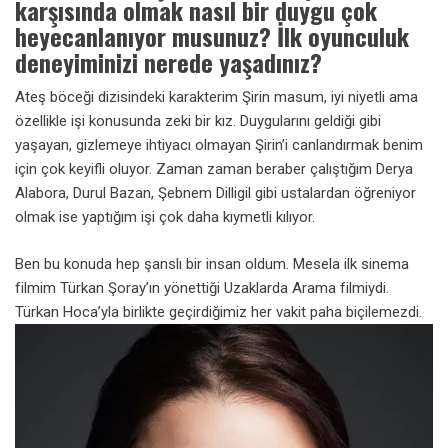
karşısında olmak nasıl bir duygu çok
heyecanlanıyor musunuz? İlk oyunculuk
deneyiminizi nerede yaşadınız?
Ateş böceği dizisindeki karakterim Şirin masum, iyi niyetli ama
özellikle işi konusunda zeki bir kız. Duygularını geldiği gibi
yaşayan, gizlemeye ihtiyacı olmayan Şirin’i canlandırmak benim
için çok keyifli oluyor. Zaman zaman beraber çalıştığım Derya
Alabora, Durul Bazan, Şebnem Dilligil gibi ustalardan öğreniyor
olmak ise yaptığım işi çok daha kıymetli kılıyor.
Ben bu konuda hep şanslı bir insan oldum. Mesela ilk sinema
filmim Türkan Şoray’ın yönettiği Uzaklarda Arama filmiydi.
Türkan Hoca’yla birlikte geçirdiğimiz her vakit paha biçilemezdi.