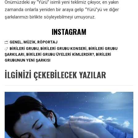
Önümüzdeki ay “Yürü” isimli yeni teklimiz çıkıyor, en yakın
zamanda onlarla yeniden bir araya gelip “Yürü”yü ve diğer
şarkılarımızı birlikte söyleyebilmeyi umuyoruz.
INSTAGRAM
GENEL
,
MÜZIK
,
RÖPORTAJ
BIRILERI GRUBU
,
BIRILERI GRUBU KONSERI
,
BIRILERI GRUBU
ŞARKILARI
,
BIRILERI GRUBU ÜYELERI KIMLERDIR?
,
BIRILERI
GRUBUNUN YENI ŞARKISI
İLGINIZI ÇEKEBILECEK YAZILAR