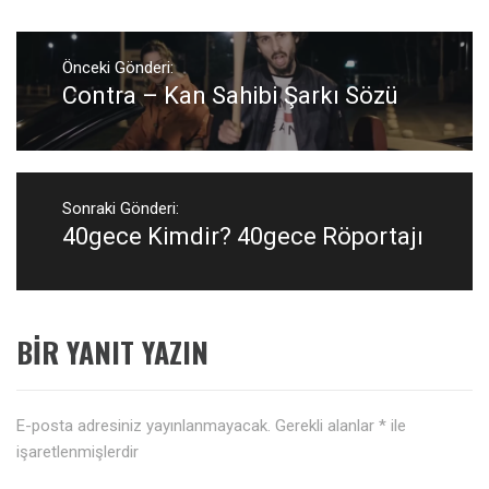
Yazı
gezinmesi
Önceki Gönderi:
Contra – Kan Sahibi Şarkı Sözü
Önceki
Gönderi:
Sonraki Gönderi:
40gece Kimdir? 40gece Röportajı
Sonraki
Gönderi:
BIR YANIT YAZIN
E-posta adresiniz yayınlanmayacak.
Gerekli alanlar
*
ile
işaretlenmişlerdir