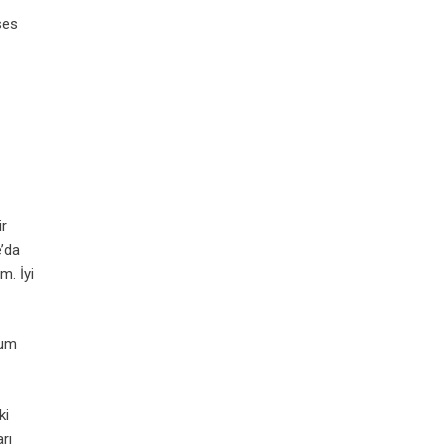
ses
ir
’da
m. İyi
rum
ki
rı