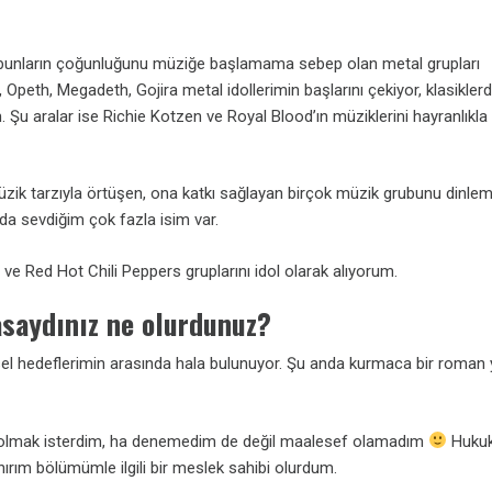
 bunların çoğunluğunu müziğe başlamama sebep olan metal grupları
, Opeth, Megadeth, Gojira metal idollerimin başlarını çekiyor, klasikle
. Şu aralar ise Richie Kotzen ve Royal Blood’ın müziklerini hayranlıkla
üzik tarzıyla örtüşen, ona katkı sağlayan birçok müzik grubunu dinle
nda sevdiğim çok fazla isim var.
ve Red Hot Chili Peppers gruplarını idol olarak alıyorum.
asaydınız ne olurdunuz?
sel hedeflerimin arasında hala bulunuyor. Şu anda kurmaca bir roman
olmak isterdim, ha denemedim de değil maalesef olamadım
Huku
nırım bölümümle ilgili bir meslek sahibi olurdum.