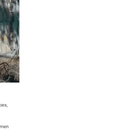
ies,
İsmen