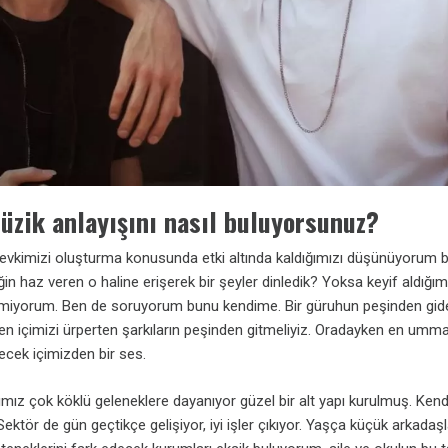
üzik anlayışını nasıl buluyorsunuz?
vkimizi oluşturma konusunda etki altında kaldığımızı düşünüyorum b
 haz veren o haline erişerek bir şeyler dinledik? Yoksa keyif aldığım
ilemiyorum. Ben de soruyorum bunu kendime. Bir güruhun peşinden gide
en içimizi ürperten şarkıların peşinden gitmeliyiz. Oradayken en umm
iyecek içimizden bir ses.
ımız çok köklü geleneklere dayanıyor güzel bir alt yapı kurulmuş. Ken
Sektör de gün geçtikçe gelişiyor, iyi işler çıkıyor. Yaşça küçük arkadaşl