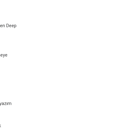
rden Deep
meye
 yazım
k