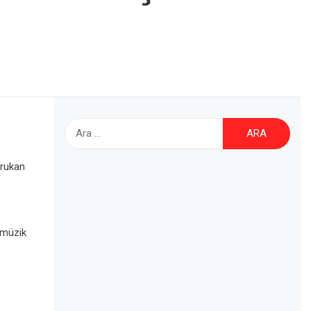
Arama:
urukan
r müzik