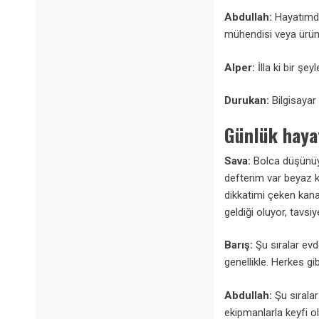
Abdullah:
Hayatımda
mühendisi veya ürün
Alper:
İlla ki bir ş
Durukan:
Bilgisayar
Günlük hayat
Sava:
Bolca düşünüyo
defterim var beyaz 
dikkatimi çeken kan
geldiği oluyor, tavsi
Barış:
Şu sıralar ev
genellikle. Herkes gib
Abdullah:
Şu sırala
ekipmanlarla keyfi ol