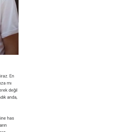
iraz. En
ıza mı
rek değil
adık anda,
dine has
arın