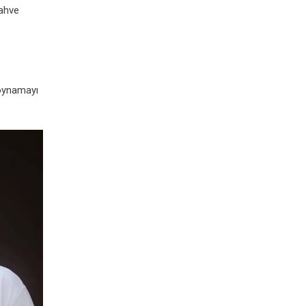
kahve
 oynamayı