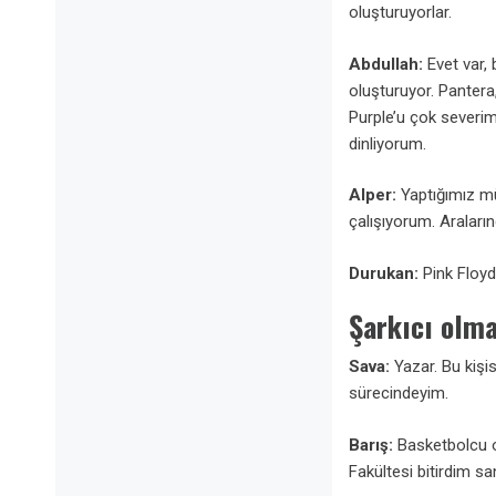
oluşturuyorlar.
Abdullah:
Evet var,
oluşturuyor. Pantera
Purple’u çok severim
dinliyorum.
Alper:
Yaptığımız m
çalışıyorum. Araları
Durukan:
Pink Floyd 
Şarkıcı olm
Sava:
Yazar. Bu kişi
sürecindeyim.
Barış:
Basketbolcu 
Fakültesi bitirdim sa