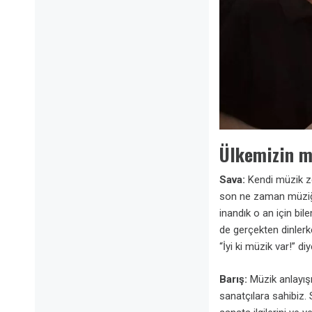
Ülkemizin m
Sava:
Kendi müzik ze
son ne zaman müziğin
inandık o an için b
de gerçekten dinlerk
“İyi ki müzik var!” d
Barış:
Müzik anlayış
sanatçılara sahibiz. 