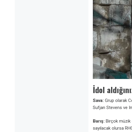
İdol aldığın
Sava:
Grup olarak Col
Sufjan Stevens ve Im
Barış:
Birçok müzik 
sayılacak olursa RHC