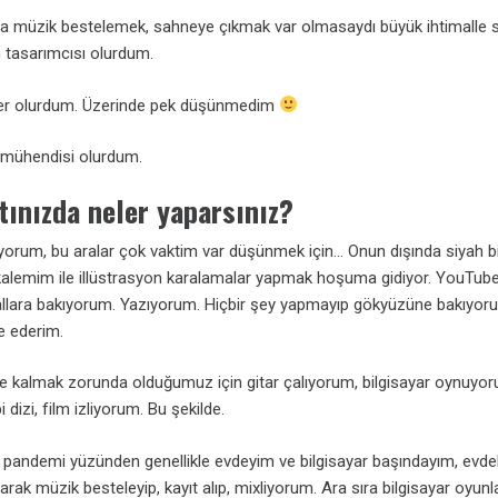
 müzik bestelemek, sahneye çıkmak var olmasaydı büyük ihtimalle 
 tasarımcısı olurdum.
eyler olurdum. Üzerinde pek düşünmedim
 mühendisi olurdum.
ınızda neler yaparsınız?
rum, bu aralar çok vaktim var düşünmek için… Onun dışında siyah b
kalemim ile illüstrasyon karalamalar yapmak hoşuma gidiyor. YouTube
allara bakıyorum. Yazıyorum. Hiçbir şey yapmayıp gökyüzüne bakıyoru
ye ederim.
de kalmak zorunda olduğumuz için gitar çalıyorum, bilgisayar oynuyo
i dizi, film izliyorum. Bu şekilde.
r pandemi yüzünden genellikle evdeyim ve bilgisayar başındayım, evde
arak müzik besteleyip, kayıt alıp, mixliyorum. Ara sıra bilgisayar oyunla