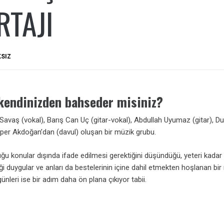
RTAJI
KSIZ
 kendinizden bahseder misiniz?
 Savaş (vokal), Barış Can Uç (gitar-vokal), Abdullah Uyumaz (gitar), D
lper Akdoğan’dan (davul) oluşan bir müzik grubu.
ğu konular dışında ifade edilmesi gerektiğini düşündüğü, yeteri kadar
ği duygular ve anları da bestelerinin içine dahil etmekten hoşlanan bi
nleri ise bir adım daha ön plana çıkıyor tabii.