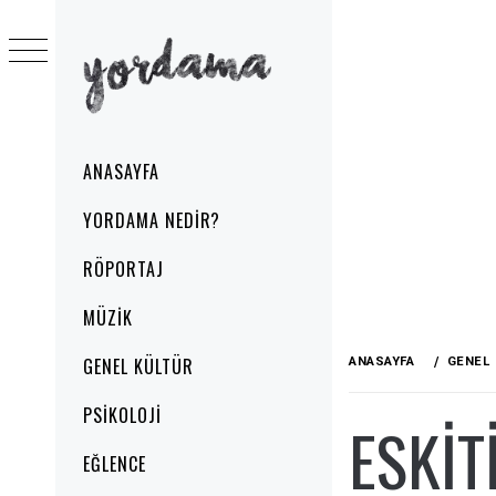
Skip
to
content
YORDAMA
Primary
ANASAYFA
Menu
YORDAMA NEDIR?
RÖPORTAJ
MÜZIK
GENEL KÜLTÜR
ANASAYFA
GENEL
PSIKOLOJI
ESKIT
EĞLENCE