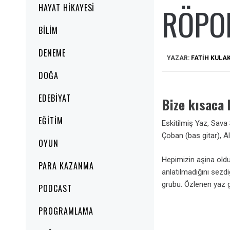
RÖPO
HAYAT HIKAYESI
BILIM
DENEME
YAZAR:
FATIH KULA
DOĞA
EDEBIYAT
Bize kısaca
EĞITIM
Eskitilmiş Yaz, Sava
Çoban (bas gitar), A
OYUN
Hepimizin aşina oldu
PARA KAZANMA
anlatılmadığını sezdi
grubu. Özlenen yaz gü
PODCAST
PROGRAMLAMA