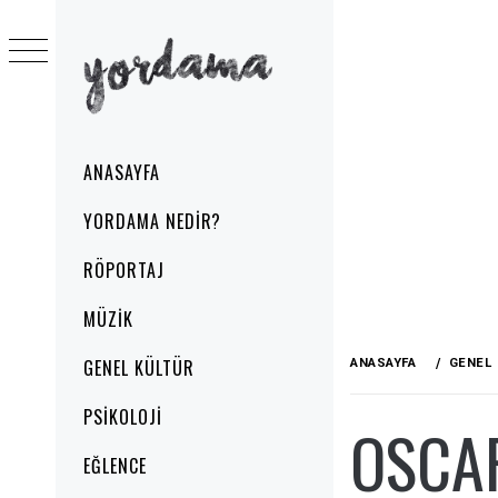
Skip
to
content
YORDAMA
Primary
ANASAYFA
Menu
YORDAMA NEDIR?
RÖPORTAJ
MÜZIK
GENEL KÜLTÜR
ANASAYFA
GENEL
PSIKOLOJI
OSCA
EĞLENCE