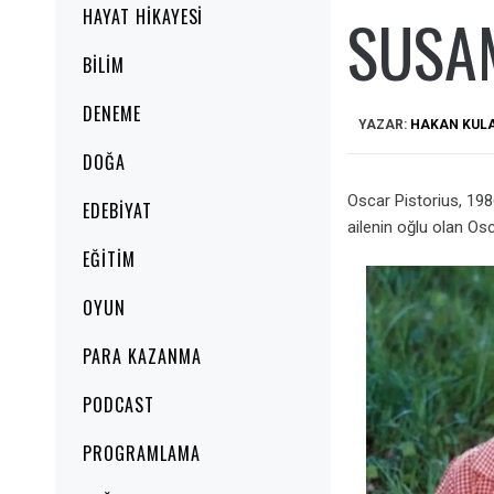
SUSAM
HAYAT HIKAYESI
BILIM
DENEME
YAZAR:
HAKAN KUL
DOĞA
Oscar Pistorius, 198
EDEBIYAT
ailenin oğlu olan Os
EĞITIM
OYUN
PARA KAZANMA
PODCAST
PROGRAMLAMA