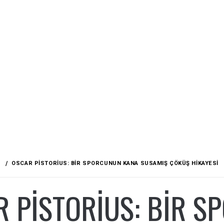
OSCAR PISTORIUS: BIR SPORCUNUN KANA SUSAMIŞ ÇÖKÜŞ HIKAYESI
R PISTORIUS: BIR 