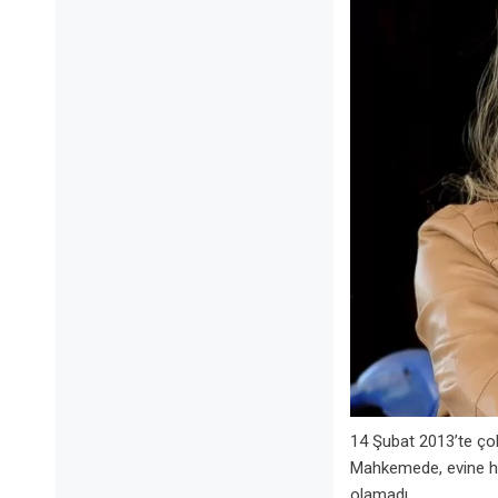
14 Şubat 2013’te çok
Mahkemede, evine hırs
olamadı.