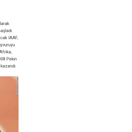
olarak
aşladı.
ncak IAAF,
aşvuruyu
Afrika,
008 Pekin
 kazandı.