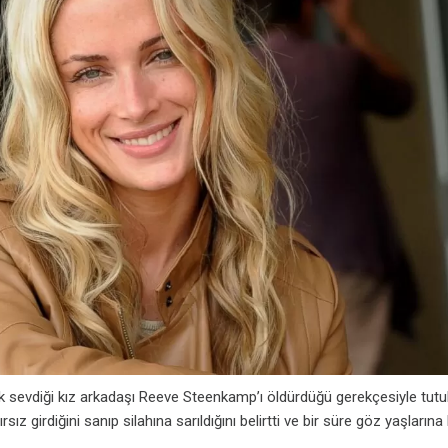
 sevdiği kız arkadaşı Reeve Steenkamp’ı öldürdüğü gerekçesiyle tutuk
ız girdiğini sanıp silahına sarıldığını belirtti ve bir süre göz yaşların