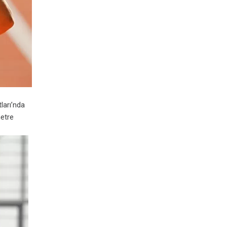
ları’nda
metre