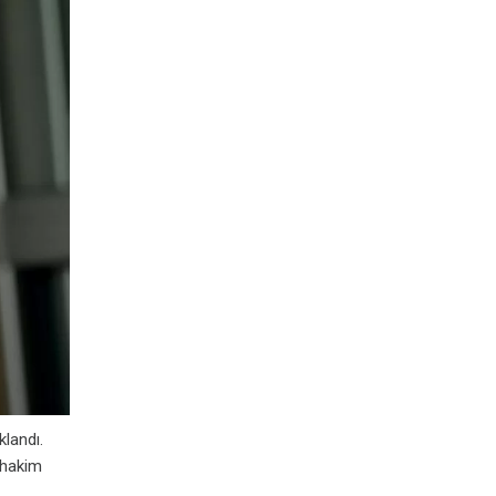
landı.
a hakim