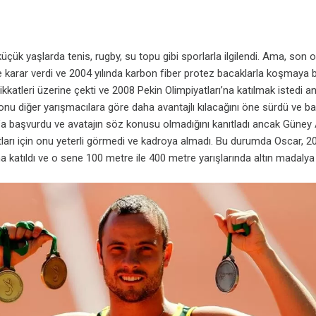
 küçük yaşlarda tenis, rugby, su topu gibi sporlarla ilgilendi. Ama, son 
karar verdi ve 2004 yılında karbon fiber protez bacaklarla koşmaya b
ikkatleri üzerine çekti ve 2008 Pekin Olimpiyatları’na katılmak istedi a
onu diğer yarışmacılara göre daha avantajlı kılacağını öne sürdü ve b
’a başvurdu ve avatajın söz konusu olmadığını kanıtladı ancak Güney 
ları için onu yeterli görmedi ve kadroya almadı. Bu durumda Oscar, 2
na katıldı ve o sene 100 metre ile 400 metre yarışlarında altın madalya