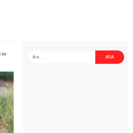
I
Arama:
 bir