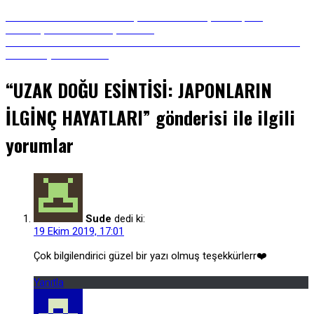
Yazı
Önceki
Önceki Gönderi:
Nasıl Sarhoş Olunur? Sarhoşken Yapılan
Gönderi:
Davranışların Bilimsel Açıklaması
Sonraki
Sonraki Gönderi:
ÖĞRENCİLİK HAYATINDA EDİNMENİZ GEREKEN
gezinmesi
Gönderi:
ARKADAŞ PROFİLLERİ
“
UZAK DOĞU ESİNTİSİ: JAPONLARIN
İLGİNÇ HAYATLARI
” gönderisi ile ilgili
yorumlar
Sude
dedi ki:
19 Ekim 2019, 17:01
Çok bilgilendirici güzel bir yazı olmuş teşekkürlerr❤️
Yanıtla