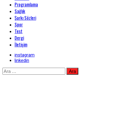
Programlama
Sağlık
Şarkı Sözleri
Spor
Test
Dergi
İletişim
instagram
linkedin
Skip
Arama:
to
content