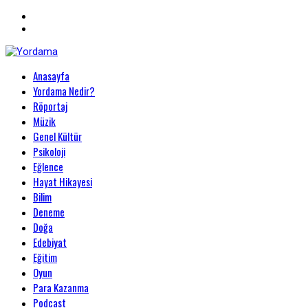
Primary
Anasayfa
Menu
Yordama
Yordama Nedir?
Röportaj
Müzik
Genel Kültür
Psikoloji
Eğlence
Hayat Hikayesi
Bilim
Deneme
Doğa
Edebiyat
Eğitim
Oyun
Para Kazanma
Podcast