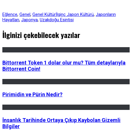
Eğlence
,
Genel
,
Genel Kültür
İlginç Japon Kültürü
,
Japonların
Hayatları
,
Japonya
,
Uzakdoğu Esintisi
İlginizi çekebilecek yazılar
Bittorrent Token 1 dolar olur mu? Tüm detaylarıyla
Bittorrent Coin!
Pirimidin ve Pürin Nedir?
İnsanlık Tarihinde Ortaya Çıkıp Kaybolan Gizemli
Bilgiler